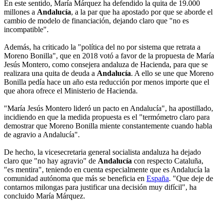
En este sentido, María Márquez ha defendido la quita de 19.000
millones a
Andalucía
, a la par que ha apostado por que se aborde el
cambio de modelo de financiación, dejando claro que "no es
incompatible".
Además, ha criticado la "política del no por sistema que retrata a
Moreno Bonilla", que en 2018 votó a favor de la propuesta de María
Jesús Montero, como consejera andaluza de Hacienda, para que se
realizara una quita de deuda a
Andalucía
. A ello se une que Moreno
Bonilla pedía hace un año esta reducción por menos importe que el
que ahora ofrece el Ministerio de Hacienda.
"María Jesús Montero lideró un pacto en Andalucía", ha apostillado,
incidiendo en que la medida propuesta es el "termómetro claro para
demostrar que Moreno Bonilla miente constantemente cuando habla
de agravio a Andalucía".
De hecho, la vicesecretaria general socialista andaluza ha dejado
claro que "no hay agravio" de
Andalucía
con respecto Cataluña,
"es mentira", teniendo en cuenta especialmente que es Andalucía la
comunidad autónoma que más se beneficia en
España
. "Que deje de
contarnos milongas para justificar una decisión muy difícil", ha
concluido María Márquez.