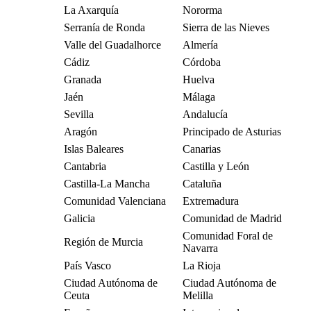
La Axarquía
Nororma
Serranía de Ronda
Sierra de las Nieves
Valle del Guadalhorce
Almería
Cádiz
Córdoba
Granada
Huelva
Jaén
Málaga
Sevilla
Andalucía
Aragón
Principado de Asturias
Islas Baleares
Canarias
Cantabria
Castilla y León
Castilla-La Mancha
Cataluña
Comunidad Valenciana
Extremadura
Galicia
Comunidad de Madrid
Comunidad Foral de
Región de Murcia
Navarra
País Vasco
La Rioja
Ciudad Autónoma de
Ciudad Autónoma de
Ceuta
Melilla