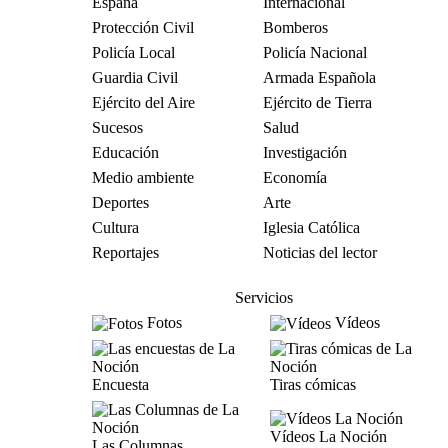
España
Internacional
Protección Civil
Bomberos
Policía Local
Policía Nacional
Guardia Civil
Armada Española
Ejército del Aire
Ejército de Tierra
Sucesos
Salud
Educación
Investigación
Medio ambiente
Economía
Deportes
Arte
Cultura
Iglesia Católica
Reportajes
Noticias del lector
Servicios
Fotos
Vídeos
Encuesta
Tiras cómicas
Vídeos La Noción
Las Columnas