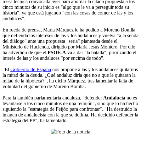
mesa técnica convocada ayer para abordar la citada propuesta a los
cinco minutos de su inicio es "algo que le va a perseguir toda su
historia", ya que está jugando "con las cosas de comer de las y los
andaluces".
En rueda de prensa, María Márquez le ha pedido a Moreno Bonilla
que defienda los intereses de las y los andaluces y vuelva "a la senda
del diálogo" ante una propuesta "seria" planteada desde el
Ministerio de Hacienda, dirigido por María Jesús Montero. Por ello,
ha advertido de que el
PSOE-A
va a dar "la batalla", priorizando el
interés de las y los andaluces "por encima de todo".
"El
Gobierno de España
nos propone a las y los andaluces quitarnos
la mitad de la deuda. ¿Qué andaluz diría que no a que le quitaran la
mitad de la hipoteca?", ha dicho Márquez, tras lamentar la falta de
voluntad del gobierno de Moreno Bonilla.
Para la también parlamentaria andaluza, "defender
Andalucía
no es
levantarse a los cinco minutos de una reunión", sino que lo ha hecho
siguiendo la "estrategia de Feijóo para confrontar". "Ha destruido la
imagen de andalucista con la que se definía. Ha decidido defender la
estrategia del PP", ha lamentado.