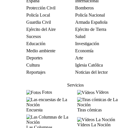
España
Internacional
Protección Civil
Bomberos
Policía Local
Policía Nacional
Guardia Civil
Armada Española
Ejército del Aire
Ejército de Tierra
Sucesos
Salud
Educación
Investigación
Medio ambiente
Economía
Deportes
Arte
Cultura
Iglesia Católica
Reportajes
Noticias del lector
Servicios
Fotos
Vídeos
Encuesta
Tiras cómicas
Vídeos La Noción
Las Columnas