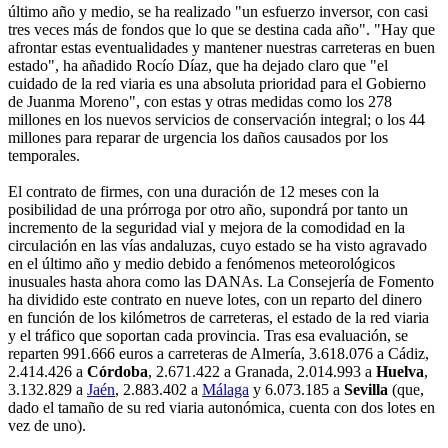
último año y medio, se ha realizado "un esfuerzo inversor, con casi
tres veces más de fondos que lo que se destina cada año". "Hay que
afrontar estas eventualidades y mantener nuestras carreteras en buen
estado", ha añadido Rocío Díaz, que ha dejado claro que "el
cuidado de la red viaria es una absoluta prioridad para el Gobierno
de Juanma Moreno", con estas y otras medidas como los 278
millones en los nuevos servicios de conservación integral; o los 44
millones para reparar de urgencia los daños causados por los
temporales.
El contrato de firmes, con una duración de 12 meses con la
posibilidad de una prórroga por otro año, supondrá por tanto un
incremento de la seguridad vial y mejora de la comodidad en la
circulación en las vías andaluzas, cuyo estado se ha visto agravado
en el último año y medio debido a fenómenos meteorológicos
inusuales hasta ahora como las DANAs. La Consejería de Fomento
ha dividido este contrato en nueve lotes, con un reparto del dinero
en función de los kilómetros de carreteras, el estado de la red viaria
y el tráfico que soportan cada provincia. Tras esa evaluación, se
reparten 991.666 euros a carreteras de Almería, 3.618.076 a Cádiz,
2.414.426 a
Córdoba
, 2.671.422 a Granada, 2.014.993 a
Huelva
,
3.132.829 a
Jaén
, 2.883.402 a
Málaga
y 6.073.185 a
Sevilla
(que,
dado el tamaño de su red viaria autonómica, cuenta con dos lotes en
vez de uno).