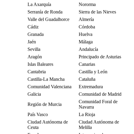
La Axarquía
Nororma
Serranía de Ronda
Sierra de las Nieves
Valle del Guadalhorce
Almería
Cádiz
Córdoba
Granada
Huelva
Jaén
Málaga
Sevilla
Andalucía
Aragón
Principado de Asturias
Islas Baleares
Canarias
Cantabria
Castilla y León
Castilla-La Mancha
Cataluña
Comunidad Valenciana
Extremadura
Galicia
Comunidad de Madrid
Comunidad Foral de
Región de Murcia
Navarra
País Vasco
La Rioja
Ciudad Autónoma de
Ciudad Autónoma de
Ceuta
Melilla