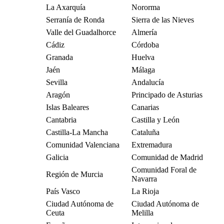
La Axarquía
Nororma
Serranía de Ronda
Sierra de las Nieves
Valle del Guadalhorce
Almería
Cádiz
Córdoba
Granada
Huelva
Jaén
Málaga
Sevilla
Andalucía
Aragón
Principado de Asturias
Islas Baleares
Canarias
Cantabria
Castilla y León
Castilla-La Mancha
Cataluña
Comunidad Valenciana
Extremadura
Galicia
Comunidad de Madrid
Comunidad Foral de
Región de Murcia
Navarra
País Vasco
La Rioja
Ciudad Autónoma de
Ciudad Autónoma de
Ceuta
Melilla