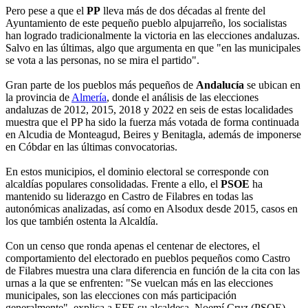
Pero pese a que el
PP
lleva más de dos décadas al frente del
Ayuntamiento de este pequeño pueblo alpujarreño, los socialistas
han logrado tradicionalmente la victoria en las elecciones andaluzas.
Salvo en las últimas, algo que argumenta en que "en las municipales
se vota a las personas, no se mira el partido".
Gran parte de los pueblos más pequeños de
Andalucía
se ubican en
la provincia de
Almería
, donde el análisis de las elecciones
andaluzas de 2012, 2015, 2018 y 2022 en seis de estas localidades
muestra que el PP ha sido la fuerza más votada de forma continuada
en Alcudia de Monteagud, Beires y Benitagla, además de imponerse
en Cóbdar en las últimas convocatorias.
En estos municipios, el dominio electoral se corresponde con
alcaldías populares consolidadas. Frente a ello, el
PSOE
ha
mantenido su liderazgo en Castro de Filabres en todas las
autonómicas analizadas, así como en Alsodux desde 2015, casos en
los que también ostenta la Alcaldía.
Con un censo que ronda apenas el centenar de electores, el
comportamiento del electorado en pueblos pequeños como Castro
de Filabres muestra una clara diferencia en función de la cita con las
urnas a la que se enfrenten: "Se vuelcan más en las elecciones
municipales, son las elecciones con más participación
generalmente", explica a EFE su alcaldesa, Noemí Cruz (PSOE).