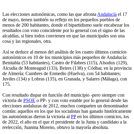
Las elecciones autonómicas, como las que afronta
Andalucía
el 17
de mayo, tienen también su reflejo en los pequeños pueblos de
menos de 200 habitantes, donde el bipartidismo suele encabezar los
resultados con voto coincidente por lo general con el signo de las
alcaldías, si bien todos convienen en que las municipales son una
cosa y las regionales, otra.
Así se deduce al menos del análisis de los cuatro últimos comicios
autonómicos en 10 de los municipios más pequeños de Andalucía:
Benitabla (53 habitantes), Castro de Filabres (115), Alsodux (129),
Alcudia de Monteagud (133), Beires (138) y Códbar, en la provincia
de Almería; Cumbres de Enmedio (Huelva), con 54 habitantes;
Juviles (134) y Lobras (135), en Granada, y Salares (Málaga), con
175.
Con resultado dispar en función del municipio -pero siempre con
victoria de
PSOE
o PP- y con voto estable por lo general desde las
elecciones andaluzas de 2012, muchos comparten un denominador
común: aquellos en los que los socialistas han ganado históricamente
las autonómicas dieron la victoria al
PP
en los últimos comicios, los
de 2022, el año en el que el presidente de la Junta y candidato a la
reelección, Juanma Moreno, obtuvo la mayoría absoluta.