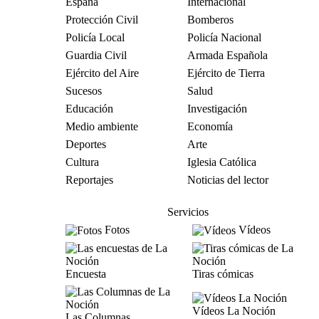
España
Internacional
Protección Civil
Bomberos
Policía Local
Policía Nacional
Guardia Civil
Armada Española
Ejército del Aire
Ejército de Tierra
Sucesos
Salud
Educación
Investigación
Medio ambiente
Economía
Deportes
Arte
Cultura
Iglesia Católica
Reportajes
Noticias del lector
Servicios
Fotos
Vídeos
Encuesta
Tiras cómicas
Vídeos La Noción
Las Columnas