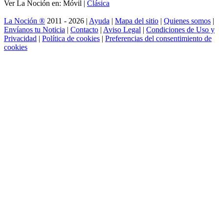
Ver La Noción en: Móvil |
Clásica
La Noción ®
2011 - 2026 |
Ayuda
|
Mapa del sitio
|
Quienes somos
|
Envíanos tu Noticia
|
Contacto
|
Aviso Legal
|
Condiciones de Uso y
Privacidad
|
Política de cookies
|
Preferencias del consentimiento de
cookies