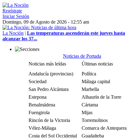
Regístrate
Iniciar Sesión
Domingo, 09 de Agosto de 2026 - 12:55 am
La Noción
|
Las temperaturas ascenderán este jueves hasta
alcanzar los 37...
Noticias de Portada
Noticias más leídas
Últimas noticias
Andalucía (provincias)
Política
Sociedad
Málaga capital
San Pedro Alcántara
Marbella
Estepona
Alhaurín de la Torre
Benalmádena
Cártama
Fuengirola
Mijas
Rincón de la Victoria
Torremolinos
Vélez-Málaga
Comarca de Antequera
Costa del Sol Occidental
Guadalteba