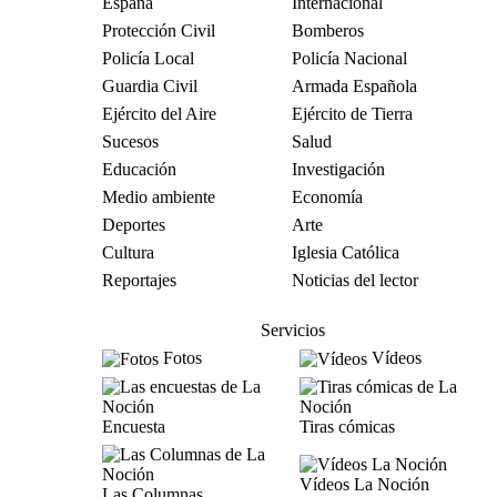
España
Internacional
Protección Civil
Bomberos
Policía Local
Policía Nacional
Guardia Civil
Armada Española
Ejército del Aire
Ejército de Tierra
Sucesos
Salud
Educación
Investigación
Medio ambiente
Economía
Deportes
Arte
Cultura
Iglesia Católica
Reportajes
Noticias del lector
Servicios
Fotos
Vídeos
Encuesta
Tiras cómicas
Vídeos La Noción
Las Columnas