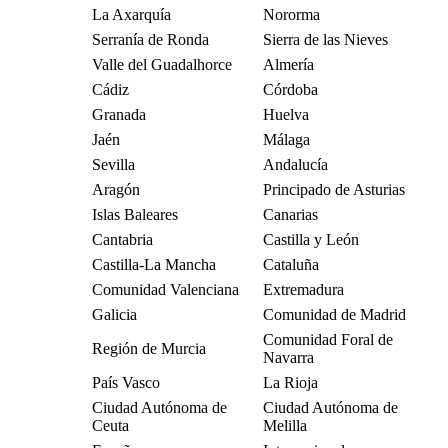
La Axarquía
Nororma
Serranía de Ronda
Sierra de las Nieves
Valle del Guadalhorce
Almería
Cádiz
Córdoba
Granada
Huelva
Jaén
Málaga
Sevilla
Andalucía
Aragón
Principado de Asturias
Islas Baleares
Canarias
Cantabria
Castilla y León
Castilla-La Mancha
Cataluña
Comunidad Valenciana
Extremadura
Galicia
Comunidad de Madrid
Comunidad Foral de
Región de Murcia
Navarra
País Vasco
La Rioja
Ciudad Autónoma de
Ciudad Autónoma de
Ceuta
Melilla