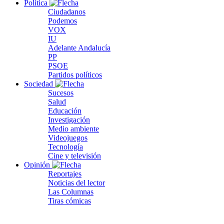
Política
Ciudadanos
Podemos
VOX
IU
Adelante Andalucía
PP
PSOE
Partidos políticos
Sociedad
Sucesos
Salud
Educación
Investigación
Medio ambiente
Videojuegos
Tecnología
Cine y televisión
Opinión
Reportajes
Noticias del lector
Las Columnas
Tiras cómicas