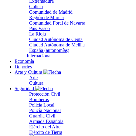
Extremadura
Galicia
Comunidad de Madrid
Región de Murcia
Comunidad Foral de Navarra
País Vasco
La Rioja
Ciudad Autónoma de Ceuta
Ciudad Autónoma de Melilla
España (autonomías)
Internacional
Economía
Deportes
Arte y Cultura
Arte
Cultura
Seguridad
Protección Civil
Bomberos
Policía Local
Policía Nacional
Guardia Civil
Armada Española
Ejército del Aire
Ejército de Tierra