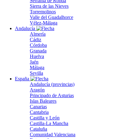
Serranía de Ronda
Sierra de las Nieves
Torremolinos
Valle del Guadalhorce
Vélez-Málaga
Andalucía
Almería
Cádiz
Córdoba
Granada
Huelva
Jaén
Málaga
Sevilla
España
Andalucía (provincias)
Aragón
Principado de Asturias
Islas Baleares
Canarias
Cantabria
Castilla y León
Castilla-La Mancha
Cataluña
Comunidad Valenciana