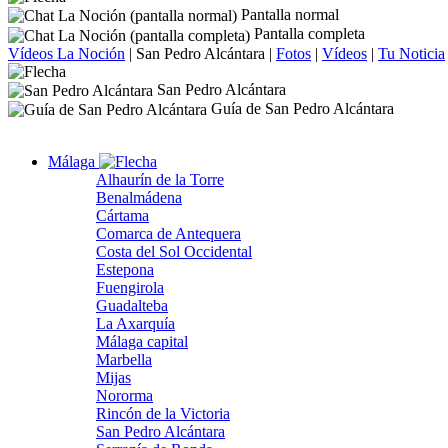
Pantalla normal
Pantalla completa
Vídeos La Noción
|
San Pedro Alcántara
|
Fotos
|
Vídeos
|
Tu Noticia
San Pedro Alcántara
Guía de San Pedro Alcántara
Málaga
Alhaurín de la Torre
Benalmádena
Cártama
Comarca de Antequera
Costa del Sol Occidental
Estepona
Fuengirola
Guadalteba
La Axarquía
Málaga capital
Marbella
Mijas
Nororma
Rincón de la Victoria
San Pedro Alcántara