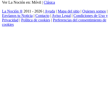
Ver La Noción en: Móvil |
Clásica
La Noción ®
2011 - 2026 |
Ayuda
|
Mapa del sitio
|
Quienes somos
|
Envíanos tu Noticia
|
Contacto
|
Aviso Legal
|
Condiciones de Uso y
Privacidad
|
Política de cookies
|
Preferencias del consentimiento de
cookies