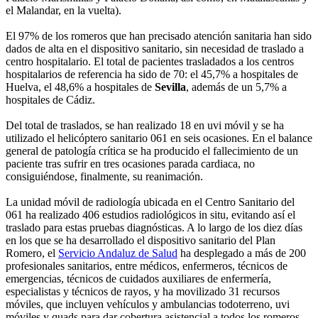
el Malandar, en la vuelta).
El 97% de los romeros que han precisado atención sanitaria han sido
dados de alta en el dispositivo sanitario, sin necesidad de traslado a
centro hospitalario. El total de pacientes trasladados a los centros
hospitalarios de referencia ha sido de 70: el 45,7% a hospitales de
Huelva, el 48,6% a hospitales de
Sevilla
, además de un 5,7% a
hospitales de Cádiz.
Del total de traslados, se han realizado 18 en uvi móvil y se ha
utilizado el helicóptero sanitario 061 en seis ocasiones. En el balance
general de patología crítica se ha producido el fallecimiento de un
paciente tras sufrir en tres ocasiones parada cardiaca, no
consiguiéndose, finalmente, su reanimación.
La unidad móvil de radiología ubicada en el Centro Sanitario del
061 ha realizado 406 estudios radiológicos in situ, evitando así el
traslado para estas pruebas diagnósticas. A lo largo de los diez días
en los que se ha desarrollado el dispositivo sanitario del Plan
Romero, el
Servicio Andaluz de Salud
ha desplegado a más de 200
profesionales sanitarios, entre médicos, enfermeros, técnicos de
emergencias, técnicos de cuidados auxiliares de enfermería,
especialistas y técnicos de rayos, y ha movilizado 31 recursos
móviles, que incluyen vehículos y ambulancias todoterreno, uvi
móviles y quads para dar cobertura asistencial a todos los romeros