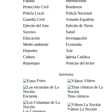
España
Internacional
Protección Civil
Bomberos
Policía Local
Policía Nacional
Guardia Civil
Armada Española
Ejército del Aire
Ejército de Tierra
Sucesos
Salud
Educación
Investigación
Medio ambiente
Economía
Deportes
Arte
Cultura
Iglesia Católica
Reportajes
Noticias del lector
Servicios
Fotos
Vídeos
Encuesta
Tiras cómicas
Vídeos La Noción
Las Columnas