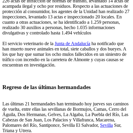
226 actas de infracción de normas de tránsito, levantado 14 actas de
acampada ilegal y ocho por residuos. Respecto a las actuaciones de
protección al consumidor, los agentes de la Unidad han realizado 27
inspecciones, levantado 13 actas e inspeccionado 20 locales. En
cuanto a otras actuaciones, se ha identificado a 1.259 personas,
realizado 30 auxilios a personas, hecho 1.035 informaciones
divulgativas y controlado hasta 1.494 vehículos
El servicio veterinario de la
Junta de Andalucía
ha notificado que
han muerto nueve animales en total, siete caballos y dos bueyes. A
los que hay que sumar los ocho mulos fallecidos en un siniestro de
tráfico con incendio en la carretera de Almonte y cuyas causas se
encuentran en investigación.
Regreso de las últimas hermandades
Las últimas 21 hermandades han terminado hoy jueves sus caminos
de vuelta, entre ellas las sevillanas de Bormujos, Camas, Cerro del
Águila, Dos Hermanas, Gelves, La Algaba, La Puebla del Río, Las
Cabezas de San Juan, Los Palacios y Villafranca, Macarena,
Palomares del Río, Santiponce, Sevilla El Salvador,
Sevilla
Sur,
Triana y Utrera.