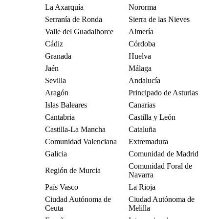
La Axarquía
Nororma
Serranía de Ronda
Sierra de las Nieves
Valle del Guadalhorce
Almería
Cádiz
Córdoba
Granada
Huelva
Jaén
Málaga
Sevilla
Andalucía
Aragón
Principado de Asturias
Islas Baleares
Canarias
Cantabria
Castilla y León
Castilla-La Mancha
Cataluña
Comunidad Valenciana
Extremadura
Galicia
Comunidad de Madrid
Comunidad Foral de
Región de Murcia
Navarra
País Vasco
La Rioja
Ciudad Autónoma de
Ciudad Autónoma de
Ceuta
Melilla