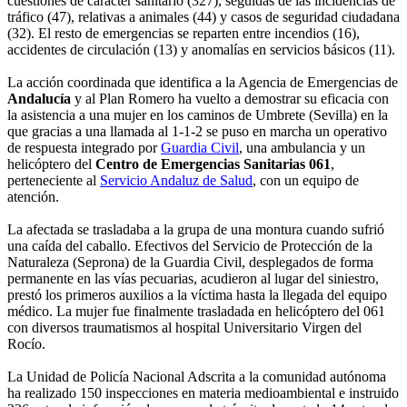
cuestiones de carácter sanitario (327), seguidas de las incidencias de
tráfico (47), relativas a animales (44) y casos de seguridad ciudadana
(32). El resto de emergencias se reparten entre incendios (16),
accidentes de circulación (13) y anomalías en servicios básicos (11).
La acción coordinada que identifica a la Agencia de Emergencias de
Andalucía
y al Plan Romero ha vuelto a demostrar su eficacia con
la asistencia a una mujer en los caminos de Umbrete (Sevilla) en la
que gracias a una llamada al 1-1-2 se puso en marcha un operativo
de respuesta integrado por
Guardia Civil
, una ambulancia y un
helicóptero del
Centro de Emergencias Sanitarias 061
,
perteneciente al
Servicio Andaluz de Salud
, con un equipo de
atención.
La afectada se trasladaba a la grupa de una montura cuando sufrió
una caída del caballo. Efectivos del Servicio de Protección de la
Naturaleza (Seprona) de la Guardia Civil, desplegados de forma
permanente en las vías pecuarias, acudieron al lugar del siniestro,
prestó los primeros auxilios a la víctima hasta la llegada del equipo
médico. La mujer fue finalmente trasladada en helicóptero del 061
con diversos traumatismos al hospital Universitario Virgen del
Rocío.
La Unidad de Policía Nacional Adscrita a la comunidad autónoma
ha realizado 150 inspecciones en materia medioambiental e instruido