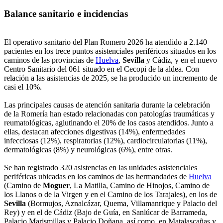
Balance sanitario e incidencias
El operativo sanitario del Plan Romero 2026 ha atendido a 2.140
pacientes en los trece puntos asistenciales periféricos situados en los
caminos de las provincias de
Huelva
,
Sevilla
y Cádiz, y en el nuevo
Centro Sanitario del 061 situado en el Cecopi de la aldea. Con
relación a las asistencias de 2025, se ha producido un incremento de
casi el 10%.
Las principales causas de atención sanitaria durante la celebración
de la Romería han estado relacionadas con patologías traumáticas y
reumatológicas, aglutinando el 20% de los casos atendidos. Junto a
ellas, destacan afecciones digestivas (14%), enfermedades
infecciosas (12%), respiratorias (12%), cardiocirculatorias (11%),
dermatológicas (8%) y neurológicas (6%), entre otras.
Se han registrado 320 asistencias en las unidades asistenciales
periféricas ubicadas en los caminos de las hermandades de
Huelva
(Camino de
Moguer
, La Matilla, Camino de Hinojos, Camino de
los Llanos o de la Virgen y en el Camino de los Tarajales), en los de
Sevilla
(Bormujos, Aznalcázar, Quema, Villamanrique y Palacio del
Rey) y en el de Cádiz (Bajo de Guía, en Sanlúcar de Barrameda,
Palacio Marismillas y Palacio Doñana, así como, en Matalascañas y