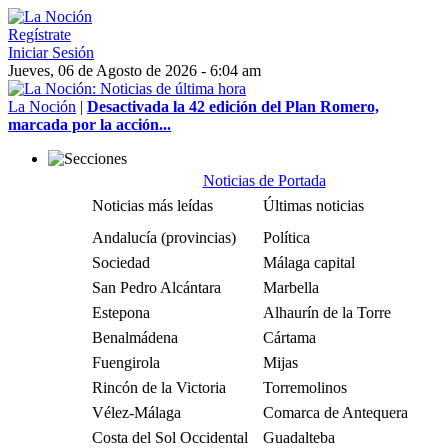
Regístrate
Iniciar Sesión
Jueves, 06 de Agosto de 2026 - 6:04 am
La Noción
|
Desactivada la 42 edición del Plan Romero,
marcada por la acción...
Noticias de Portada
Noticias más leídas
Últimas noticias
Andalucía (provincias)
Política
Sociedad
Málaga capital
San Pedro Alcántara
Marbella
Estepona
Alhaurín de la Torre
Benalmádena
Cártama
Fuengirola
Mijas
Rincón de la Victoria
Torremolinos
Vélez-Málaga
Comarca de Antequera
Costa del Sol Occidental
Guadalteba