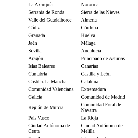
La Axarquía
Nororma
Serranía de Ronda
Sierra de las Nieves
Valle del Guadalhorce
Almería
Cádiz
Córdoba
Granada
Huelva
Jaén
Málaga
Sevilla
Andalucía
Aragón
Principado de Asturias
Islas Baleares
Canarias
Cantabria
Castilla y León
Castilla-La Mancha
Cataluña
Comunidad Valenciana
Extremadura
Galicia
Comunidad de Madrid
Comunidad Foral de
Región de Murcia
Navarra
País Vasco
La Rioja
Ciudad Autónoma de
Ciudad Autónoma de
Ceuta
Melilla