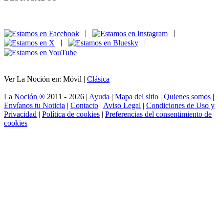
|
|
|
|
Ver La Noción en: Móvil |
Clásica
La Noción ®
2011 - 2026 |
Ayuda
|
Mapa del sitio
|
Quienes somos
|
Envíanos tu Noticia
|
Contacto
|
Aviso Legal
|
Condiciones de Uso y
Privacidad
|
Política de cookies
|
Preferencias del consentimiento de
cookies