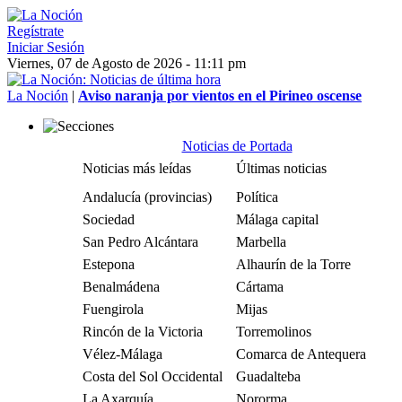
Regístrate
Iniciar Sesión
Viernes, 07 de Agosto de 2026 - 11:11 pm
La Noción
|
Aviso naranja por vientos en el Pirineo oscense
Noticias de Portada
Noticias más leídas
Últimas noticias
Andalucía (provincias)
Política
Sociedad
Málaga capital
San Pedro Alcántara
Marbella
Estepona
Alhaurín de la Torre
Benalmádena
Cártama
Fuengirola
Mijas
Rincón de la Victoria
Torremolinos
Vélez-Málaga
Comarca de Antequera
Costa del Sol Occidental
Guadalteba
La Axarquía
Nororma