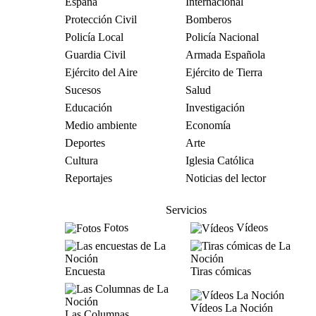
España
Internacional
Protección Civil
Bomberos
Policía Local
Policía Nacional
Guardia Civil
Armada Española
Ejército del Aire
Ejército de Tierra
Sucesos
Salud
Educación
Investigación
Medio ambiente
Economía
Deportes
Arte
Cultura
Iglesia Católica
Reportajes
Noticias del lector
Servicios
Fotos
Vídeos
Encuesta
Tiras cómicas
Vídeos La Noción
Las Columnas