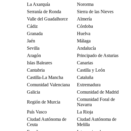
La Axarquía
Nororma
Serranía de Ronda
Sierra de las Nieves
Valle del Guadalhorce
Almería
Cádiz
Córdoba
Granada
Huelva
Jaén
Málaga
Sevilla
Andalucía
Aragón
Principado de Asturias
Islas Baleares
Canarias
Cantabria
Castilla y León
Castilla-La Mancha
Cataluña
Comunidad Valenciana
Extremadura
Galicia
Comunidad de Madrid
Comunidad Foral de
Región de Murcia
Navarra
País Vasco
La Rioja
Ciudad Autónoma de
Ciudad Autónoma de
Ceuta
Melilla