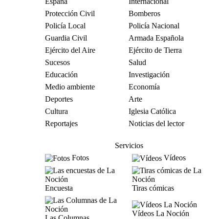
España
Internacional
Protección Civil
Bomberos
Policía Local
Policía Nacional
Guardia Civil
Armada Española
Ejército del Aire
Ejército de Tierra
Sucesos
Salud
Educación
Investigación
Medio ambiente
Economía
Deportes
Arte
Cultura
Iglesia Católica
Reportajes
Noticias del lector
Servicios
Fotos
Vídeos
Encuesta
Tiras cómicas
Vídeos La Noción
Las Columnas