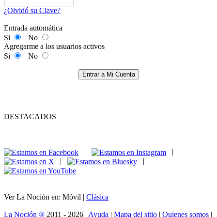
¿Olvidó su Clave?
Entrada automática
Si
No
Agregarme a los usuarios activos
Si
No
Entrar a Mi Cuenta
DESTACADOS
|
|
|
|
Ver La Noción en: Móvil |
Clásica
La Noción ®
2011 - 2026 |
Ayuda
|
Mapa del sitio
|
Quienes somos
|