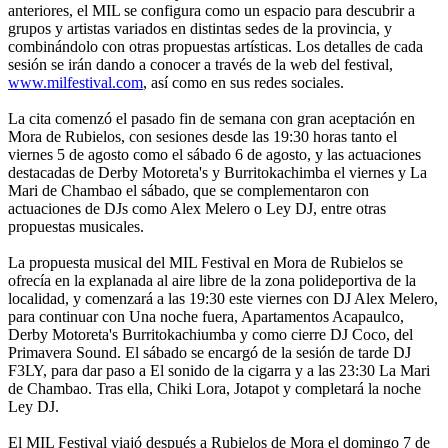
anteriores, el MIL se configura como un espacio para descubrir a
grupos y artistas variados en distintas sedes de la provincia, y
combinándolo con otras propuestas artísticas. Los detalles de cada
sesión se irán dando a conocer a través de la web del festival,
www.milfestival.com
, así como en sus redes sociales.
La cita comenzó el pasado fin de semana con gran aceptación en
Mora de Rubielos, con sesiones desde las 19:30 horas tanto el
viernes 5 de agosto como el sábado 6 de agosto, y las actuaciones
destacadas de Derby Motoreta's y Burritokachimba el viernes y La
Mari de Chambao el sábado, que se complementaron con
actuaciones de DJs como Alex Melero o Ley DJ, entre otras
propuestas musicales.
La propuesta musical del MIL Festival en Mora de Rubielos se
ofrecía en la explanada al aire libre de la zona polideportiva de la
localidad, y comenzará a las 19:30 este viernes con DJ Alex Melero,
para continuar con Una noche fuera, Apartamentos Acapaulco,
Derby Motoreta's Burritokachiumba y como cierre DJ Coco, del
Primavera Sound. El sábado se encargó de la sesión de tarde DJ
F3LY, para dar paso a El sonido de la cigarra y a las 23:30 La Mari
de Chambao. Tras ella, Chiki Lora, Jotapot y completará la noche
Ley DJ.
El MIL Festival viajó después a Rubielos de Mora el domingo 7 de