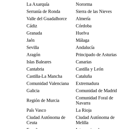
La Axarquía
Nororma
Serranía de Ronda
Sierra de las Nieves
Valle del Guadalhorce
Almería
Cádiz
Córdoba
Granada
Huelva
Jaén
Málaga
Sevilla
Andalucía
Aragón
Principado de Asturias
Islas Baleares
Canarias
Cantabria
Castilla y León
Castilla-La Mancha
Cataluña
Comunidad Valenciana
Extremadura
Galicia
Comunidad de Madrid
Comunidad Foral de
Región de Murcia
Navarra
País Vasco
La Rioja
Ciudad Autónoma de
Ciudad Autónoma de
Ceuta
Melilla