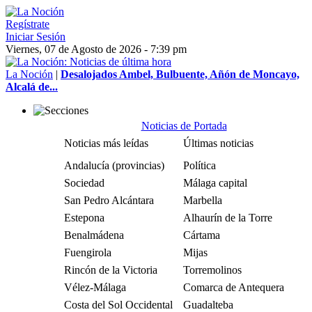
Regístrate
Iniciar Sesión
Viernes, 07 de Agosto de 2026 - 7:39 pm
La Noción
|
Desalojados Ambel, Bulbuente, Añón de Moncayo,
Alcalá de...
Noticias de Portada
Noticias más leídas
Últimas noticias
Andalucía (provincias)
Política
Sociedad
Málaga capital
San Pedro Alcántara
Marbella
Estepona
Alhaurín de la Torre
Benalmádena
Cártama
Fuengirola
Mijas
Rincón de la Victoria
Torremolinos
Vélez-Málaga
Comarca de Antequera
Costa del Sol Occidental
Guadalteba