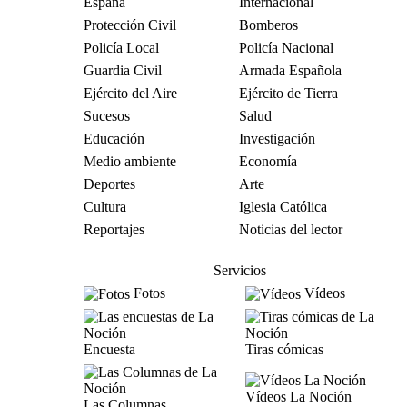
España
Internacional
Protección Civil
Bomberos
Policía Local
Policía Nacional
Guardia Civil
Armada Española
Ejército del Aire
Ejército de Tierra
Sucesos
Salud
Educación
Investigación
Medio ambiente
Economía
Deportes
Arte
Cultura
Iglesia Católica
Reportajes
Noticias del lector
Servicios
Fotos
Vídeos
Encuesta
Tiras cómicas
Vídeos La Noción
Las Columnas