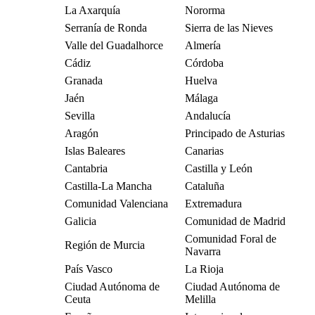
La Axarquía
Nororma
Serranía de Ronda
Sierra de las Nieves
Valle del Guadalhorce
Almería
Cádiz
Córdoba
Granada
Huelva
Jaén
Málaga
Sevilla
Andalucía
Aragón
Principado de Asturias
Islas Baleares
Canarias
Cantabria
Castilla y León
Castilla-La Mancha
Cataluña
Comunidad Valenciana
Extremadura
Galicia
Comunidad de Madrid
Comunidad Foral de
Región de Murcia
Navarra
País Vasco
La Rioja
Ciudad Autónoma de
Ciudad Autónoma de
Ceuta
Melilla