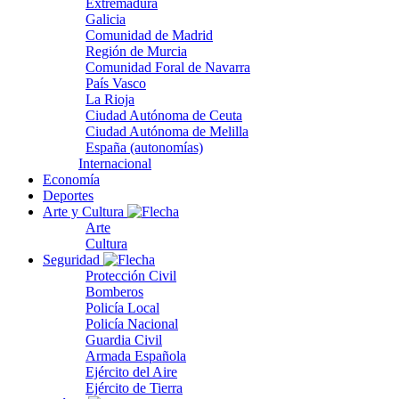
Extremadura
Galicia
Comunidad de Madrid
Región de Murcia
Comunidad Foral de Navarra
País Vasco
La Rioja
Ciudad Autónoma de Ceuta
Ciudad Autónoma de Melilla
España (autonomías)
Internacional
Economía
Deportes
Arte y Cultura
Arte
Cultura
Seguridad
Protección Civil
Bomberos
Policía Local
Policía Nacional
Guardia Civil
Armada Española
Ejército del Aire
Ejército de Tierra