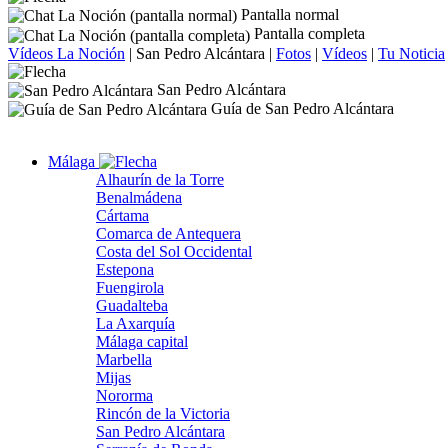
Pantalla normal
Pantalla completa
Vídeos La Noción
|
San Pedro Alcántara
|
Fotos
|
Vídeos
|
Tu Noticia
San Pedro Alcántara
Guía de San Pedro Alcántara
Málaga
Alhaurín de la Torre
Benalmádena
Cártama
Comarca de Antequera
Costa del Sol Occidental
Estepona
Fuengirola
Guadalteba
La Axarquía
Málaga capital
Marbella
Mijas
Nororma
Rincón de la Victoria
San Pedro Alcántara