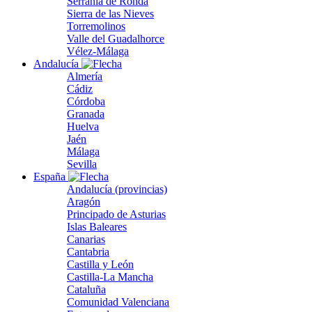
Serranía de Ronda
Sierra de las Nieves
Torremolinos
Valle del Guadalhorce
Vélez-Málaga
Andalucía
Almería
Cádiz
Córdoba
Granada
Huelva
Jaén
Málaga
Sevilla
España
Andalucía (provincias)
Aragón
Principado de Asturias
Islas Baleares
Canarias
Cantabria
Castilla y León
Castilla-La Mancha
Cataluña
Comunidad Valenciana