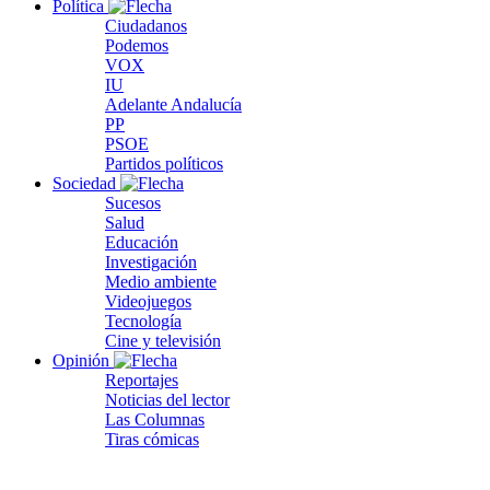
Política
Ciudadanos
Podemos
VOX
IU
Adelante Andalucía
PP
PSOE
Partidos políticos
Sociedad
Sucesos
Salud
Educación
Investigación
Medio ambiente
Videojuegos
Tecnología
Cine y televisión
Opinión
Reportajes
Noticias del lector
Las Columnas
Tiras cómicas