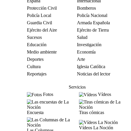
España
Internacional
Protección Civil
Bomberos
Policía Local
Policía Nacional
Guardia Civil
Armada Española
Ejército del Aire
Ejército de Tierra
Sucesos
Salud
Educación
Investigación
Medio ambiente
Economía
Deportes
Arte
Cultura
Iglesia Católica
Reportajes
Noticias del lector
Servicios
Fotos
Vídeos
Encuesta
Tiras cómicas
Vídeos La Noción
Las Columnas