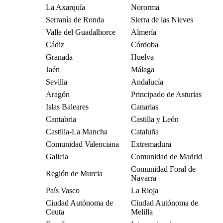
La Axarquía
Nororma
Serranía de Ronda
Sierra de las Nieves
Valle del Guadalhorce
Almería
Cádiz
Córdoba
Granada
Huelva
Jaén
Málaga
Sevilla
Andalucía
Aragón
Principado de Asturias
Islas Baleares
Canarias
Cantabria
Castilla y León
Castilla-La Mancha
Cataluña
Comunidad Valenciana
Extremadura
Galicia
Comunidad de Madrid
Comunidad Foral de
Región de Murcia
Navarra
País Vasco
La Rioja
Ciudad Autónoma de
Ciudad Autónoma de
Ceuta
Melilla