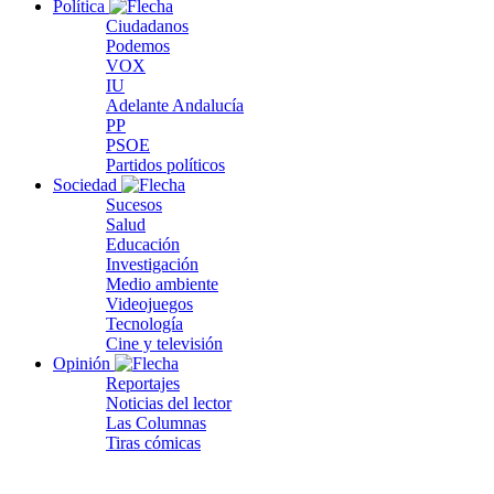
Política
Ciudadanos
Podemos
VOX
IU
Adelante Andalucía
PP
PSOE
Partidos políticos
Sociedad
Sucesos
Salud
Educación
Investigación
Medio ambiente
Videojuegos
Tecnología
Cine y televisión
Opinión
Reportajes
Noticias del lector
Las Columnas
Tiras cómicas