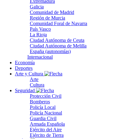
Extremadura
Galicia
Comunidad de Madrid
Región de Murcia
Comunidad Foral de Navarra
País Vasco
La Rioja
Ciudad Autónoma de Ceuta
Ciudad Autónoma de Melilla
España (autonomías)
Internacional
Economía
Deportes
Arte y Cultura
Arte
Cultura
Seguridad
Protección Civil
Bomberos
Policía Local
Policía Nacional
Guardia Civil
Armada Española
Ejército del Aire
Ejército de Tierra