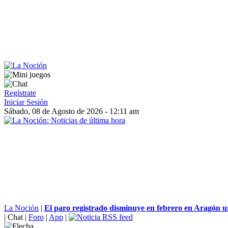
Regístrate
Iniciar Sesión
Sábado, 08 de Agosto de 2026 - 12:11 am
La Noción
|
El paro registrado disminuye en febrero en Aragón u
|
Chat
|
Foro
|
App
|