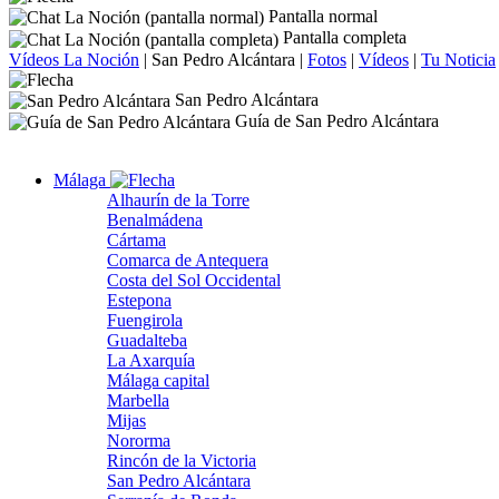
Pantalla normal
Pantalla completa
Vídeos La Noción
|
San Pedro Alcántara
|
Fotos
|
Vídeos
|
Tu Noticia
San Pedro Alcántara
Guía de San Pedro Alcántara
Málaga
Alhaurín de la Torre
Benalmádena
Cártama
Comarca de Antequera
Costa del Sol Occidental
Estepona
Fuengirola
Guadalteba
La Axarquía
Málaga capital
Marbella
Mijas
Nororma
Rincón de la Victoria
San Pedro Alcántara