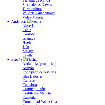
Serranía de Ronda
Sierra de las Nieves
Torremolinos
Valle del Guadalhorce
Vélez-Málaga
Andalucía
Almería
Cádiz
Córdoba
Granada
Huelva
Jaén
Málaga
Sevilla
España
Andalucía (provincias)
Aragón
Principado de Asturias
Islas Baleares
Canarias
Cantabria
Castilla y León
Castilla-La Mancha
Cataluña
Comunidad Valenciana