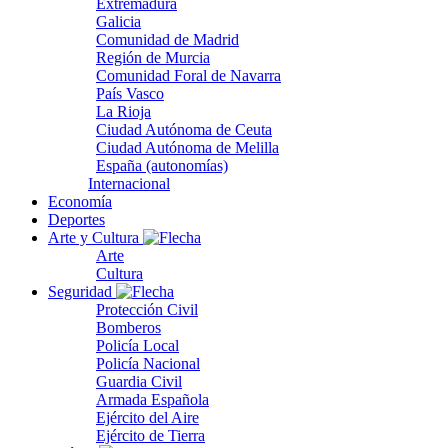
Extremadura
Galicia
Comunidad de Madrid
Región de Murcia
Comunidad Foral de Navarra
País Vasco
La Rioja
Ciudad Autónoma de Ceuta
Ciudad Autónoma de Melilla
España (autonomías)
Internacional
Economía
Deportes
Arte y Cultura
Arte
Cultura
Seguridad
Protección Civil
Bomberos
Policía Local
Policía Nacional
Guardia Civil
Armada Española
Ejército del Aire
Ejército de Tierra