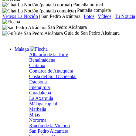
Pantalla normal
Pantalla completa
Vídeos La Noción
|
San Pedro Alcántara
|
Fotos
|
Vídeos
|
Tu Noticia
San Pedro Alcántara
Guía de San Pedro Alcántara
Málaga
Alhaurín de la Torre
Benalmádena
Cártama
Comarca de Antequera
Costa del Sol Occidental
Estepona
Fuengirola
Guadalteba
La Axarquía
Málaga capital
Marbella
Mijas
Nororma
Rincón de la Victoria
San Pedro Alcántara