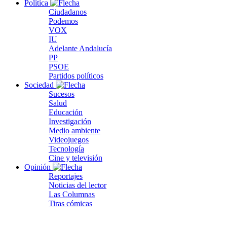
Política
Ciudadanos
Podemos
VOX
IU
Adelante Andalucía
PP
PSOE
Partidos políticos
Sociedad
Sucesos
Salud
Educación
Investigación
Medio ambiente
Videojuegos
Tecnología
Cine y televisión
Opinión
Reportajes
Noticias del lector
Las Columnas
Tiras cómicas