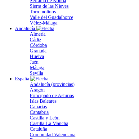
Serranía de Ronda
Sierra de las Nieves
Torremolinos
Valle del Guadalhorce
Vélez-Málaga
Andalucía
Almería
Cádiz
Córdoba
Granada
Huelva
Jaén
Málaga
Sevilla
España
Andalucía (provincias)
Aragón
Principado de Asturias
Islas Baleares
Canarias
Cantabria
Castilla y León
Castilla-La Mancha
Cataluña
Comunidad Valenciana