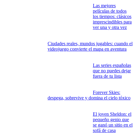
Halo: Campaign Evolved: el regreso del Jefe
Maestro entre la memoria, la acción y la
renovación
Monster Hunter
Wilds estrena demo
y prepara su gran
escaparate
competitivo global
Crear imágenes con
IA: el nuevo lienzo
del diseño gráfico
Las mejores
películas de todos
los tiempos: clásicos
imprescindibles para
ver una y otra vez