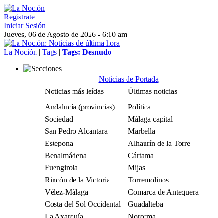
Regístrate
Iniciar Sesión
Jueves, 06 de Agosto de 2026 - 6:10 am
La Noción
|
Tags
|
Tags: Desnudo
Noticias de Portada
Noticias más leídas
Últimas noticias
Andalucía (provincias)
Política
Sociedad
Málaga capital
San Pedro Alcántara
Marbella
Estepona
Alhaurín de la Torre
Benalmádena
Cártama
Fuengirola
Mijas
Rincón de la Victoria
Torremolinos
Vélez-Málaga
Comarca de Antequera
Costa del Sol Occidental
Guadalteba
La Axarquía
Nororma