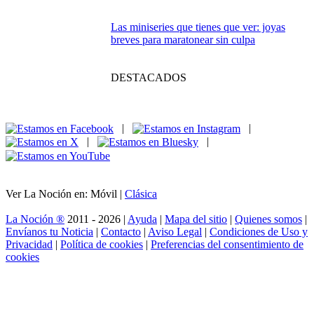
Ciudades reales, mundos jugables: cuando el
videojuego convierte el mapa en aventura
Las series españolas
que no puedes dejar
fuera de tu lista
Forever Skies:
despega, sobrevive y domina el cielo tóxico
El joven Sheldon: el
pequeño genio que
se ganó un sitio en el
sofá de casa
Las miniseries que tienes que ver: joyas
breves para maratonear sin culpa
DESTACADOS