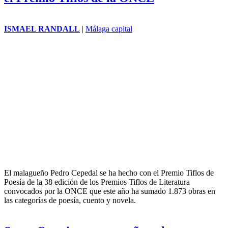
balazo en la garganta que puso
en riesgo su vida y obligó a que
fuera dado de baja, lo que le
permitió escapar a tiempo de los
agentes rusos que estaban
purgando el ejército republicano
por orden de Stalin.
El malagueño Pedro Cepedal se hace con
el Premio Tiflos de la ONCE
ISMAEL RANDALL
|
Málaga capital