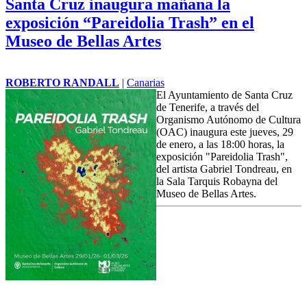
El malagueño Pedro Cepedal se ha hecho con el Premio Tiflos de
Poesía de la 38 edición de los Premios Tiflos de Literatura
convocados por la ONCE que este año ha sumado 1.873 obras en
las categorías de poesía, cuento y novela.
Santa Cruz inaugura mañana la
exposición “Pareidolia Trash” en el
Museo de Bellas Artes
ROBERTO RANDALL
|
Canarias