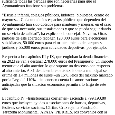
suficiente todas las partidas que son necesarias para que el
Ayuntamiento funcione sin problemas.
"Escuela infantil, colegios públicos, ludoteca, biblioteca, centro de
mayores… Cada uno de los espacios públicos que dependen del
Ayuntamiento han sido dotados para mantener y mejorar, en el caso
de que sea necesario, sus instalaciones y que se pueda seguir dando
un servicio de calidad", ha explicado la concejala Navarro. Otras
partidas de este apartado recogen 120.000 euros para ejecuciones
subsidiarias, 50.000 euros para el mantenimiento de parques y
jardines y 55.000 euros para actividades deportivas, por ejemplo.
Respecto a los capítulos III y IX, que engloban la deuda financiera,
en 2023 se van a destinar 278.000 euros del Presupuesto, un importe
menor que el año anterior. lo que supone un descenso con respecto
al año anterior. A 31 de diciembre de 2023 la deuda municipal se
estima en 1,4 millones de euros –un 15%, lejos del máximo marcado
por la Ley, del 110%– sin tener en cuenta las amortizaciones
anticipadas que la situación económica permita a lo largo de este
año.
El capítulo IV –transferencias corrientes– asciende a 799.193,80
euros que incluyen ayudas a asociaciones de barrios, deportivas,
festivas, servicios sociales, Cáritas, Cruz roja, la Fundación
Tarazona Monumental, APATA, PIERRES, los convenios con la