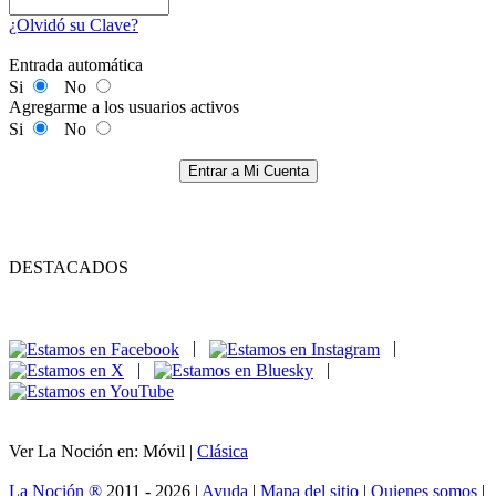
¿Olvidó su Clave?
Entrada automática
Si
No
Agregarme a los usuarios activos
Si
No
Entrar a Mi Cuenta
DESTACADOS
|
|
|
|
Ver La Noción en: Móvil |
Clásica
La Noción ®
2011 - 2026 |
Ayuda
|
Mapa del sitio
|
Quienes somos
|