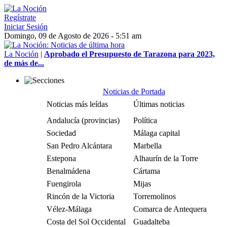
Regístrate
Iniciar Sesión
Domingo, 09 de Agosto de 2026 - 5:51 am
La Noción
|
Aprobado el Presupuesto de Tarazona para 2023,
de más de...
Noticias de Portada
Noticias más leídas
Últimas noticias
Andalucía (provincias)
Política
Sociedad
Málaga capital
San Pedro Alcántara
Marbella
Estepona
Alhaurín de la Torre
Benalmádena
Cártama
Fuengirola
Mijas
Rincón de la Victoria
Torremolinos
Vélez-Málaga
Comarca de Antequera
Costa del Sol Occidental
Guadalteba