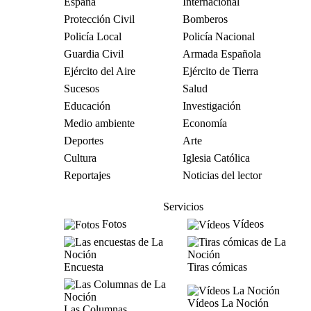
España
Internacional
Protección Civil
Bomberos
Policía Local
Policía Nacional
Guardia Civil
Armada Española
Ejército del Aire
Ejército de Tierra
Sucesos
Salud
Educación
Investigación
Medio ambiente
Economía
Deportes
Arte
Cultura
Iglesia Católica
Reportajes
Noticias del lector
Servicios
Fotos
Vídeos
Encuesta
Tiras cómicas
Vídeos La Noción
Las Columnas