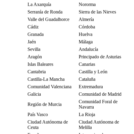
La Axarquía
Nororma
Serranía de Ronda
Sierra de las Nieves
Valle del Guadalhorce
Almería
Cádiz
Córdoba
Granada
Huelva
Jaén
Málaga
Sevilla
Andalucía
Aragón
Principado de Asturias
Islas Baleares
Canarias
Cantabria
Castilla y León
Castilla-La Mancha
Cataluña
Comunidad Valenciana
Extremadura
Galicia
Comunidad de Madrid
Comunidad Foral de
Región de Murcia
Navarra
País Vasco
La Rioja
Ciudad Autónoma de
Ciudad Autónoma de
Ceuta
Melilla