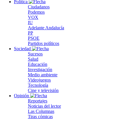
Política
Ciudadanos
Podemos
VOX
IU
Adelante Andalucía
PP
PSOE
Partidos políticos
Sociedad
Sucesos
Salud
Educación
Investigación
Medio ambiente
Videojuegos
Tecnología
Cine y televisión
Opinión
Reportajes
Noticias del lector
Las Columnas
Tiras cómicas