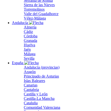
Serranía de Ronda
Sierra de las Nieves
Torremolinos
Valle del Guadalhorce
Vélez-Málaga
Andalucía
Almería
Cádiz
Córdoba
Granada
Huelva
Jaén
Málaga
Sevilla
España
Andalucía (provincias)
Aragón
Principado de Asturias
Islas Baleares
Canarias
Cantabria
Castilla y León
Castilla-La Mancha
Cataluña
Comunidad Valenciana