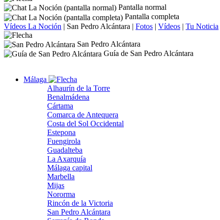
Pantalla normal
Pantalla completa
Vídeos La Noción
|
San Pedro Alcántara
|
Fotos
|
Vídeos
|
Tu Noticia
San Pedro Alcántara
Guía de San Pedro Alcántara
Málaga
Alhaurín de la Torre
Benalmádena
Cártama
Comarca de Antequera
Costa del Sol Occidental
Estepona
Fuengirola
Guadalteba
La Axarquía
Málaga capital
Marbella
Mijas
Nororma
Rincón de la Victoria
San Pedro Alcántara