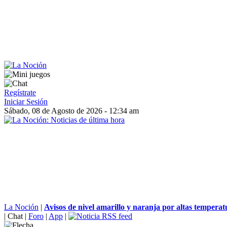
Regístrate
Iniciar Sesión
Sábado, 08 de Agosto de 2026 - 12:34 am
La Noción
|
Avisos de nivel amarillo y naranja por altas temperatu
|
Chat
|
Foro
|
App
|