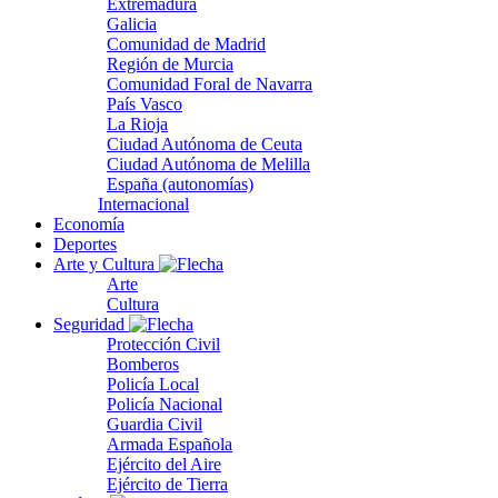
Extremadura
Galicia
Comunidad de Madrid
Región de Murcia
Comunidad Foral de Navarra
País Vasco
La Rioja
Ciudad Autónoma de Ceuta
Ciudad Autónoma de Melilla
España (autonomías)
Internacional
Economía
Deportes
Arte y Cultura
Arte
Cultura
Seguridad
Protección Civil
Bomberos
Policía Local
Policía Nacional
Guardia Civil
Armada Española
Ejército del Aire
Ejército de Tierra