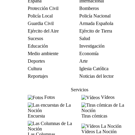
España
Internacional
Protección Civil
Bomberos
Policía Local
Policía Nacional
Guardia Civil
Armada Española
Ejército del Aire
Ejército de Tierra
Sucesos
Salud
Educación
Investigación
Medio ambiente
Economía
Deportes
Arte
Cultura
Iglesia Católica
Reportajes
Noticias del lector
Servicios
Fotos
Vídeos
Encuesta
Tiras cómicas
Vídeos La Noción
Las Columnas