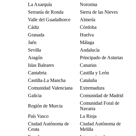
La Axarquía
Nororma
Serranía de Ronda
Sierra de las Nieves
Valle del Guadalhorce
Almería
Cádiz
Córdoba
Granada
Huelva
Jaén
Málaga
Sevilla
Andalucía
Aragón
Principado de Asturias
Islas Baleares
Canarias
Cantabria
Castilla y León
Castilla-La Mancha
Cataluña
Comunidad Valenciana
Extremadura
Galicia
Comunidad de Madrid
Comunidad Foral de
Región de Murcia
Navarra
País Vasco
La Rioja
Ciudad Autónoma de
Ciudad Autónoma de
Ceuta
Melilla