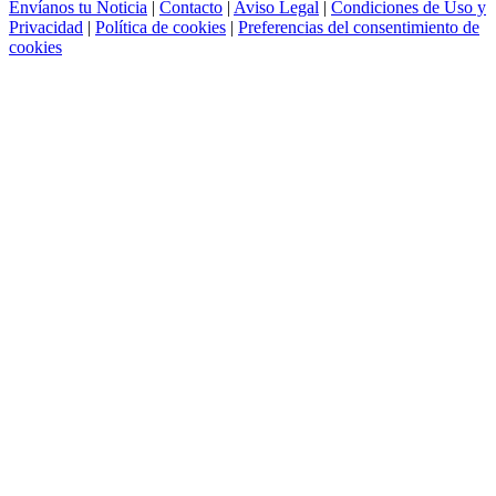
Envíanos tu Noticia
|
Contacto
|
Aviso Legal
|
Condiciones de Uso y
Privacidad
|
Política de cookies
|
Preferencias del consentimiento de
cookies