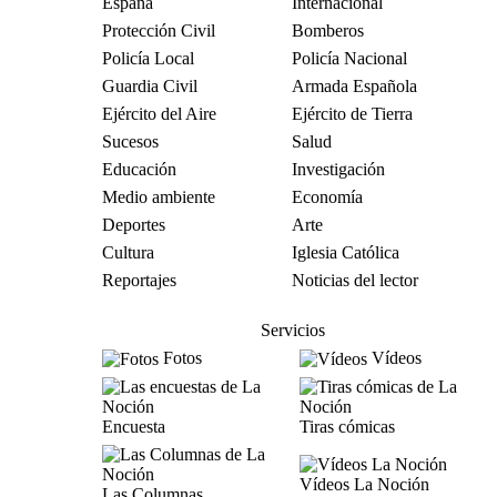
España
Internacional
Protección Civil
Bomberos
Policía Local
Policía Nacional
Guardia Civil
Armada Española
Ejército del Aire
Ejército de Tierra
Sucesos
Salud
Educación
Investigación
Medio ambiente
Economía
Deportes
Arte
Cultura
Iglesia Católica
Reportajes
Noticias del lector
Servicios
Fotos
Vídeos
Encuesta
Tiras cómicas
Vídeos La Noción
Las Columnas