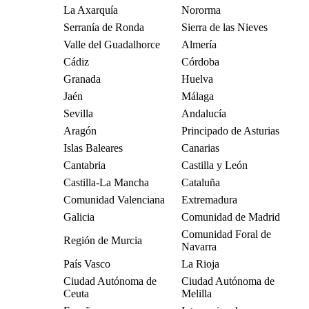
La Axarquía
Nororma
Serranía de Ronda
Sierra de las Nieves
Valle del Guadalhorce
Almería
Cádiz
Córdoba
Granada
Huelva
Jaén
Málaga
Sevilla
Andalucía
Aragón
Principado de Asturias
Islas Baleares
Canarias
Cantabria
Castilla y León
Castilla-La Mancha
Cataluña
Comunidad Valenciana
Extremadura
Galicia
Comunidad de Madrid
Comunidad Foral de
Región de Murcia
Navarra
País Vasco
La Rioja
Ciudad Autónoma de
Ciudad Autónoma de
Ceuta
Melilla