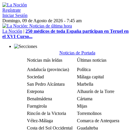
Regístrate
Iniciar Sesión
Domingo, 09 de Agosto de 2026 - 7:45 am
La Noción
|
250 médicos de toda España participan en Teruel en
el XVI Curso...
Noticias de Portada
Noticias más leídas
Últimas noticias
Andalucía (provincias)
Política
Sociedad
Málaga capital
San Pedro Alcántara
Marbella
Estepona
Alhaurín de la Torre
Benalmádena
Cártama
Fuengirola
Mijas
Rincón de la Victoria
Torremolinos
Vélez-Málaga
Comarca de Antequera
Costa del Sol Occidental
Guadalteba