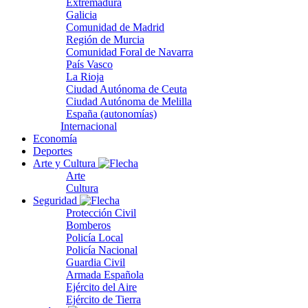
Extremadura
Galicia
Comunidad de Madrid
Región de Murcia
Comunidad Foral de Navarra
País Vasco
La Rioja
Ciudad Autónoma de Ceuta
Ciudad Autónoma de Melilla
España (autonomías)
Internacional
Economía
Deportes
Arte y Cultura
Arte
Cultura
Seguridad
Protección Civil
Bomberos
Policía Local
Policía Nacional
Guardia Civil
Armada Española
Ejército del Aire
Ejército de Tierra