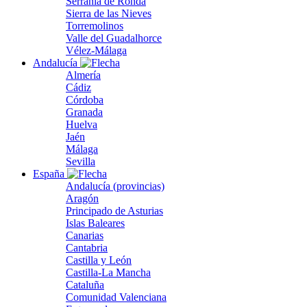
Serranía de Ronda
Sierra de las Nieves
Torremolinos
Valle del Guadalhorce
Vélez-Málaga
Andalucía
Almería
Cádiz
Córdoba
Granada
Huelva
Jaén
Málaga
Sevilla
España
Andalucía (provincias)
Aragón
Principado de Asturias
Islas Baleares
Canarias
Cantabria
Castilla y León
Castilla-La Mancha
Cataluña
Comunidad Valenciana