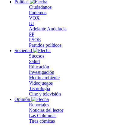
Política
Ciudadanos
Podemos
VOX
IU
Adelante Andalucía
PP
PSOE
Partidos políticos
Sociedad
Sucesos
Salud
Educación
Investigación
Medio ambiente
Videojuegos
Tecnología
Cine y televisión
Opinión
Reportajes
Noticias del lector
Las Columnas
Tiras cómicas