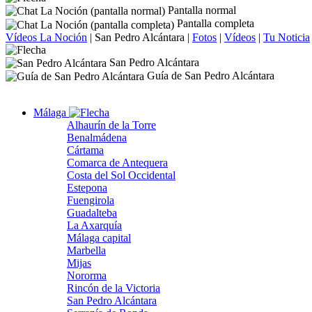
Pantalla normal
Pantalla completa
Vídeos La Noción
|
San Pedro Alcántara
|
Fotos
|
Vídeos
|
Tu Noticia
San Pedro Alcántara
Guía de San Pedro Alcántara
Málaga
Alhaurín de la Torre
Benalmádena
Cártama
Comarca de Antequera
Costa del Sol Occidental
Estepona
Fuengirola
Guadalteba
La Axarquía
Málaga capital
Marbella
Mijas
Nororma
Rincón de la Victoria
San Pedro Alcántara