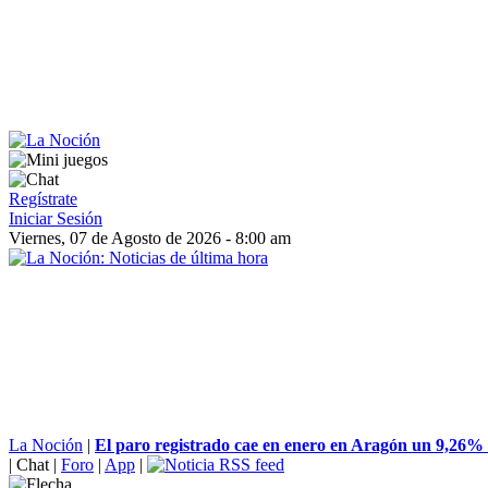
Regístrate
Iniciar Sesión
Viernes, 07 de Agosto de 2026 - 8:00 am
La Noción
|
El paro registrado cae en enero en Aragón un 9,26% a
|
Chat
|
Foro
|
App
|