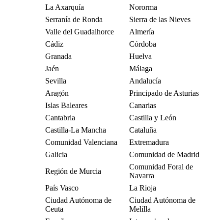
La Axarquía
Nororma
Serranía de Ronda
Sierra de las Nieves
Valle del Guadalhorce
Almería
Cádiz
Córdoba
Granada
Huelva
Jaén
Málaga
Sevilla
Andalucía
Aragón
Principado de Asturias
Islas Baleares
Canarias
Cantabria
Castilla y León
Castilla-La Mancha
Cataluña
Comunidad Valenciana
Extremadura
Galicia
Comunidad de Madrid
Comunidad Foral de
Región de Murcia
Navarra
País Vasco
La Rioja
Ciudad Autónoma de
Ciudad Autónoma de
Ceuta
Melilla