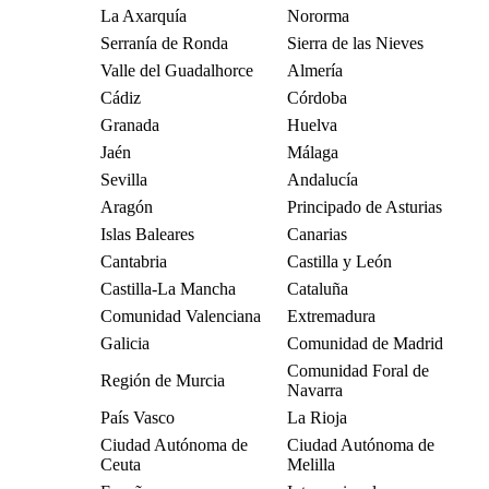
La Axarquía
Nororma
Serranía de Ronda
Sierra de las Nieves
Valle del Guadalhorce
Almería
Cádiz
Córdoba
Granada
Huelva
Jaén
Málaga
Sevilla
Andalucía
Aragón
Principado de Asturias
Islas Baleares
Canarias
Cantabria
Castilla y León
Castilla-La Mancha
Cataluña
Comunidad Valenciana
Extremadura
Galicia
Comunidad de Madrid
Comunidad Foral de
Región de Murcia
Navarra
País Vasco
La Rioja
Ciudad Autónoma de
Ciudad Autónoma de
Ceuta
Melilla