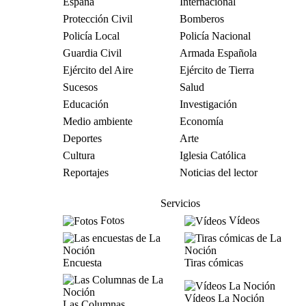
España
Internacional
Protección Civil
Bomberos
Policía Local
Policía Nacional
Guardia Civil
Armada Española
Ejército del Aire
Ejército de Tierra
Sucesos
Salud
Educación
Investigación
Medio ambiente
Economía
Deportes
Arte
Cultura
Iglesia Católica
Reportajes
Noticias del lector
Servicios
Fotos
Vídeos
Encuesta
Tiras cómicas
Vídeos La Noción
Las Columnas