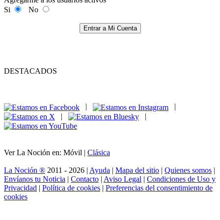
Si
No
Entrar a Mi Cuenta
DESTACADOS
|
|
|
|
Ver La Noción en: Móvil |
Clásica
La Noción ®
2011 - 2026 |
Ayuda
|
Mapa del sitio
|
Quienes somos
|
Envíanos tu Noticia
|
Contacto
|
Aviso Legal
|
Condiciones de Uso y
Privacidad
|
Política de cookies
|
Preferencias del consentimiento de
cookies