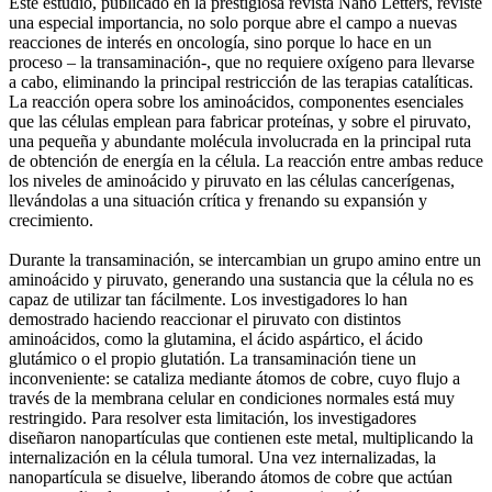
Este estudio, publicado en la prestigiosa revista Nano Letters, reviste
una especial importancia, no solo porque abre el campo a nuevas
reacciones de interés en oncología, sino porque lo hace en un
proceso – la transaminación-, que no requiere oxígeno para llevarse
a cabo, eliminando la principal restricción de las terapias catalíticas.
La reacción opera sobre los aminoácidos, componentes esenciales
que las células emplean para fabricar proteínas, y sobre el piruvato,
una pequeña y abundante molécula involucrada en la principal ruta
de obtención de energía en la célula. La reacción entre ambas reduce
los niveles de aminoácido y piruvato en las células cancerígenas,
llevándolas a una situación crítica y frenando su expansión y
crecimiento.
Durante la transaminación, se intercambian un grupo amino entre un
aminoácido y piruvato, generando una sustancia que la célula no es
capaz de utilizar tan fácilmente. Los investigadores lo han
demostrado haciendo reaccionar el piruvato con distintos
aminoácidos, como la glutamina, el ácido aspártico, el ácido
glutámico o el propio glutatión. La transaminación tiene un
inconveniente: se cataliza mediante átomos de cobre, cuyo flujo a
través de la membrana celular en condiciones normales está muy
restringido. Para resolver esta limitación, los investigadores
diseñaron nanopartículas que contienen este metal, multiplicando la
internalización en la célula tumoral. Una vez internalizadas, la
nanopartícula se disuelve, liberando átomos de cobre que actúan