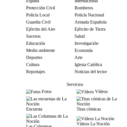
España
Internacional
Protección Civil
Bomberos
Policía Local
Policía Nacional
Guardia Civil
Armada Española
Ejército del Aire
Ejército de Tierra
Sucesos
Salud
Educación
Investigación
Medio ambiente
Economía
Deportes
Arte
Cultura
Iglesia Católica
Reportajes
Noticias del lector
Servicios
Fotos
Vídeos
Encuesta
Tiras cómicas
Vídeos La Noción
Las Columnas