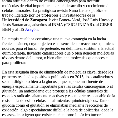
forma artificial dentro de células cancerígenas para destruir
moléculas de vital importancia para el desarrollo y crecimiento de
células tumorales. La prestigiosa revista Nano Letters publica el
trabajo liderado por los profesores e investigadores de la
Universidad
de
Zaragoza
Javier Bonet–Aletá, José Luis Hueso y
Jesús Santamaría, adscritos al INMA (CSIC-UNIZAR), al CIBER–
BBN y al IIS
Aragón
.
La terapia catalítica constituye una nueva estrategia en la lucha
frente al cáncer, cuyo objetivo es desencadenar reacciones químicas
nocivas para el tumor. Se pretende, en definitiva, sustituir a la actual
quimioterapia, llevando catalizadores que o bien generen moléculas
tóxicas dentro del tumor, o bien eliminen moléculas que necesita
para proliferar.
En esta segunda línea de eliminación de moléculas clave, desde los
primeros resultados positivos publicados en 2015, los catalizadores
se han dirigido o bien a la glucosa, que supone una fuente de
energía especialmente importante para las células cancerígenas o al
glutatión, un antioxidante que protege a las células tumorales de
especies radicales altamente reactivas y es en parte responsable de la
resistencia de estas células a tratamientos quimioterápicos. Tanto la
glucosa como el glutatión se eliminaban mediante reacciones de
oxidación, algo especialmente difícil a la hora de aplicarlas, dada la
escasez de oxígeno que existe en el entorno hipóxico tumoral.