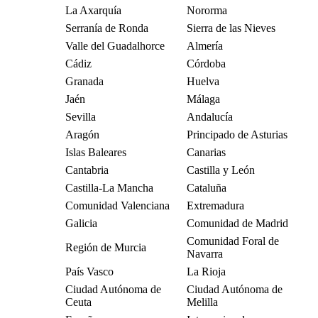
La Axarquía
Nororma
Serranía de Ronda
Sierra de las Nieves
Valle del Guadalhorce
Almería
Cádiz
Córdoba
Granada
Huelva
Jaén
Málaga
Sevilla
Andalucía
Aragón
Principado de Asturias
Islas Baleares
Canarias
Cantabria
Castilla y León
Castilla-La Mancha
Cataluña
Comunidad Valenciana
Extremadura
Galicia
Comunidad de Madrid
Comunidad Foral de
Región de Murcia
Navarra
País Vasco
La Rioja
Ciudad Autónoma de
Ciudad Autónoma de
Ceuta
Melilla