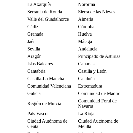
La Axarquía
Nororma
Serranía de Ronda
Sierra de las Nieves
Valle del Guadalhorce
Almería
Cádiz
Córdoba
Granada
Huelva
Jaén
Málaga
Sevilla
Andalucía
Aragón
Principado de Asturias
Islas Baleares
Canarias
Cantabria
Castilla y León
Castilla-La Mancha
Cataluña
Comunidad Valenciana
Extremadura
Galicia
Comunidad de Madrid
Comunidad Foral de
Región de Murcia
Navarra
País Vasco
La Rioja
Ciudad Autónoma de
Ciudad Autónoma de
Ceuta
Melilla