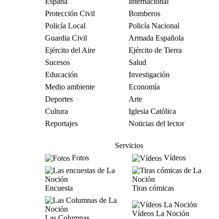
España
Internacional
Protección Civil
Bomberos
Policía Local
Policía Nacional
Guardia Civil
Armada Española
Ejército del Aire
Ejército de Tierra
Sucesos
Salud
Educación
Investigación
Medio ambiente
Economía
Deportes
Arte
Cultura
Iglesia Católica
Reportajes
Noticias del lector
Servicios
Fotos
Vídeos
Encuesta
Tiras cómicas
Vídeos La Noción
Las Columnas