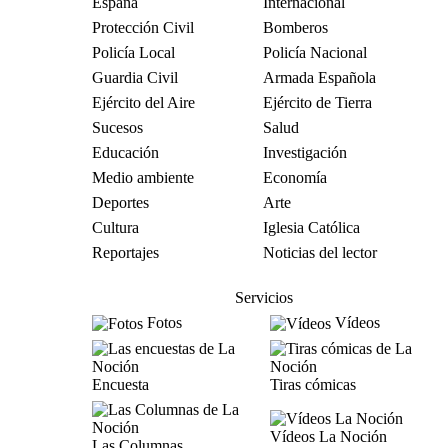
España
Internacional
Protección Civil
Bomberos
Policía Local
Policía Nacional
Guardia Civil
Armada Española
Ejército del Aire
Ejército de Tierra
Sucesos
Salud
Educación
Investigación
Medio ambiente
Economía
Deportes
Arte
Cultura
Iglesia Católica
Reportajes
Noticias del lector
Servicios
Fotos
Vídeos
Encuesta
Tiras cómicas
Vídeos La Noción
Las Columnas