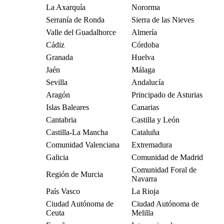
La Axarquía
Nororma
Serranía de Ronda
Sierra de las Nieves
Valle del Guadalhorce
Almería
Cádiz
Córdoba
Granada
Huelva
Jaén
Málaga
Sevilla
Andalucía
Aragón
Principado de Asturias
Islas Baleares
Canarias
Cantabria
Castilla y León
Castilla-La Mancha
Cataluña
Comunidad Valenciana
Extremadura
Galicia
Comunidad de Madrid
Comunidad Foral de
Región de Murcia
Navarra
País Vasco
La Rioja
Ciudad Autónoma de
Ciudad Autónoma de
Ceuta
Melilla