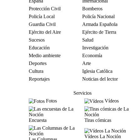
España
Internacional
Protección Civil
Bomberos
Policía Local
Policía Nacional
Guardia Civil
Armada Española
Ejército del Aire
Ejército de Tierra
Sucesos
Salud
Educación
Investigación
Medio ambiente
Economía
Deportes
Arte
Cultura
Iglesia Católica
Reportajes
Noticias del lector
Servicios
Fotos
Vídeos
Encuesta
Tiras cómicas
Vídeos La Noción
Las Columnas