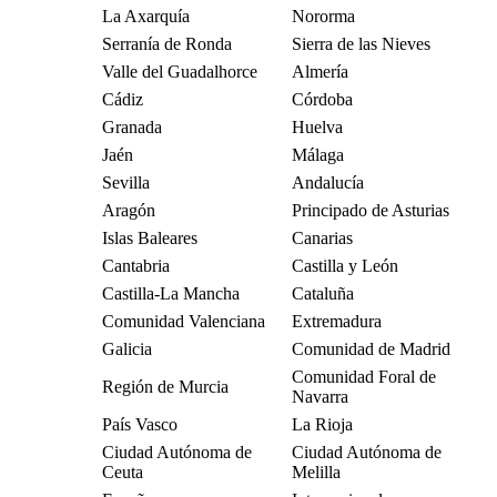
La Axarquía
Nororma
Serranía de Ronda
Sierra de las Nieves
Valle del Guadalhorce
Almería
Cádiz
Córdoba
Granada
Huelva
Jaén
Málaga
Sevilla
Andalucía
Aragón
Principado de Asturias
Islas Baleares
Canarias
Cantabria
Castilla y León
Castilla-La Mancha
Cataluña
Comunidad Valenciana
Extremadura
Galicia
Comunidad de Madrid
Comunidad Foral de
Región de Murcia
Navarra
País Vasco
La Rioja
Ciudad Autónoma de
Ciudad Autónoma de
Ceuta
Melilla