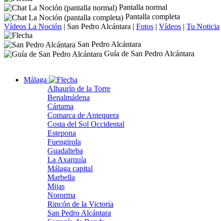
Pantalla normal
Pantalla completa
Vídeos La Noción
|
San Pedro Alcántara
|
Fotos
|
Vídeos
|
Tu Noticia
San Pedro Alcántara
Guía de San Pedro Alcántara
Málaga
Alhaurín de la Torre
Benalmádena
Cártama
Comarca de Antequera
Costa del Sol Occidental
Estepona
Fuengirola
Guadalteba
La Axarquía
Málaga capital
Marbella
Mijas
Nororma
Rincón de la Victoria
San Pedro Alcántara