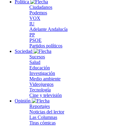
Política
Ciudadanos
Podemos
VOX
IU
Adelante Andalucía
PP
PSOE
Partidos políticos
Sociedad
Sucesos
Salud
Educación
Investigación
Medio ambiente
Videojuegos
Tecnología
Cine y televisión
Opinión
Reportajes
Noticias del lector
Las Columnas
Tiras cómicas