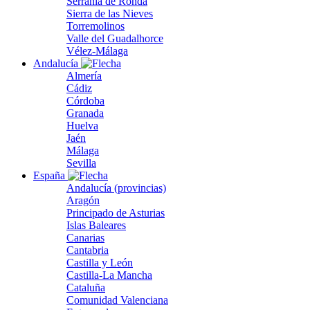
Serranía de Ronda
Sierra de las Nieves
Torremolinos
Valle del Guadalhorce
Vélez-Málaga
Andalucía
Almería
Cádiz
Córdoba
Granada
Huelva
Jaén
Málaga
Sevilla
España
Andalucía (provincias)
Aragón
Principado de Asturias
Islas Baleares
Canarias
Cantabria
Castilla y León
Castilla-La Mancha
Cataluña
Comunidad Valenciana