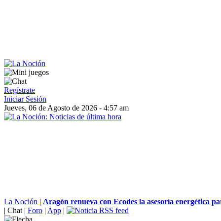
Regístrate
Iniciar Sesión
Jueves, 06 de Agosto de 2026 - 4:57 am
La Noción
|
Aragón renueva con Ecodes la asesoría energética pa
|
Chat
|
Foro
|
App
|