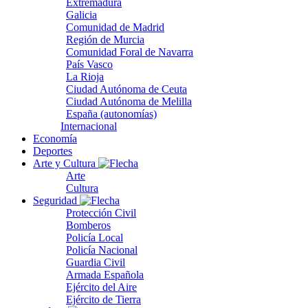
Extremadura
Galicia
Comunidad de Madrid
Región de Murcia
Comunidad Foral de Navarra
País Vasco
La Rioja
Ciudad Autónoma de Ceuta
Ciudad Autónoma de Melilla
España (autonomías)
Internacional
Economía
Deportes
Arte y Cultura
Arte
Cultura
Seguridad
Protección Civil
Bomberos
Policía Local
Policía Nacional
Guardia Civil
Armada Española
Ejército del Aire
Ejército de Tierra