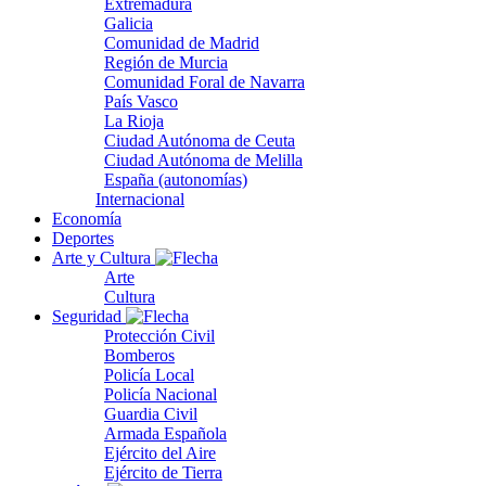
Extremadura
Galicia
Comunidad de Madrid
Región de Murcia
Comunidad Foral de Navarra
País Vasco
La Rioja
Ciudad Autónoma de Ceuta
Ciudad Autónoma de Melilla
España (autonomías)
Internacional
Economía
Deportes
Arte y Cultura
Arte
Cultura
Seguridad
Protección Civil
Bomberos
Policía Local
Policía Nacional
Guardia Civil
Armada Española
Ejército del Aire
Ejército de Tierra