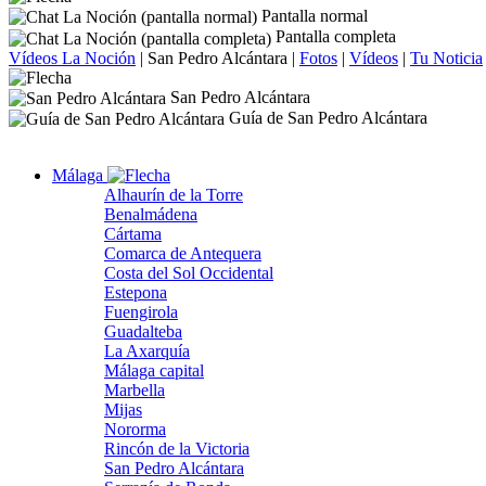
Pantalla normal
Pantalla completa
Vídeos La Noción
|
San Pedro Alcántara
|
Fotos
|
Vídeos
|
Tu Noticia
San Pedro Alcántara
Guía de San Pedro Alcántara
Málaga
Alhaurín de la Torre
Benalmádena
Cártama
Comarca de Antequera
Costa del Sol Occidental
Estepona
Fuengirola
Guadalteba
La Axarquía
Málaga capital
Marbella
Mijas
Nororma
Rincón de la Victoria
San Pedro Alcántara