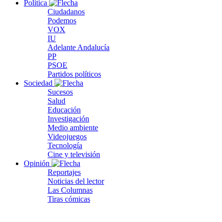
Política
Ciudadanos
Podemos
VOX
IU
Adelante Andalucía
PP
PSOE
Partidos políticos
Sociedad
Sucesos
Salud
Educación
Investigación
Medio ambiente
Videojuegos
Tecnología
Cine y televisión
Opinión
Reportajes
Noticias del lector
Las Columnas
Tiras cómicas