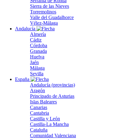
Serranía de Ronda
Sierra de las Nieves
Torremolinos
Valle del Guadalhorce
Vélez-Málaga
Andalucía
Almería
Cádiz
Córdoba
Granada
Huelva
Jaén
Málaga
Sevilla
España
Andalucía (provincias)
Aragón
Principado de Asturias
Islas Baleares
Canarias
Cantabria
Castilla y León
Castilla-La Mancha
Cataluña
Comunidad Valenciana