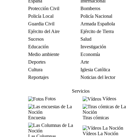
España
Internacional
Protección Civil
Bomberos
Policía Local
Policía Nacional
Guardia Civil
Armada Española
Ejército del Aire
Ejército de Tierra
Sucesos
Salud
Educación
Investigación
Medio ambiente
Economía
Deportes
Arte
Cultura
Iglesia Católica
Reportajes
Noticias del lector
Servicios
Fotos
Vídeos
Encuesta
Tiras cómicas
Vídeos La Noción
Las Columnas