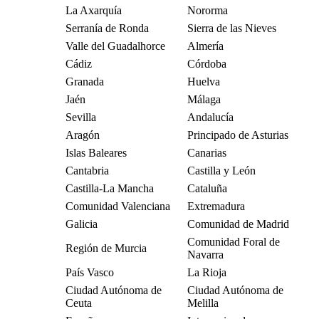
La Axarquía
Nororma
Serranía de Ronda
Sierra de las Nieves
Valle del Guadalhorce
Almería
Cádiz
Córdoba
Granada
Huelva
Jaén
Málaga
Sevilla
Andalucía
Aragón
Principado de Asturias
Islas Baleares
Canarias
Cantabria
Castilla y León
Castilla-La Mancha
Cataluña
Comunidad Valenciana
Extremadura
Galicia
Comunidad de Madrid
Comunidad Foral de
Región de Murcia
Navarra
País Vasco
La Rioja
Ciudad Autónoma de
Ciudad Autónoma de
Ceuta
Melilla