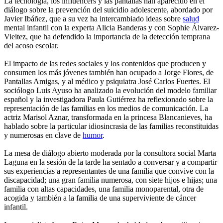
La tecnología, los influencers y las pantallas han aparecido en el
diálogo sobre la prevención del suicidio adolescente, abordado por
Javier Ibáñez, que a su vez ha intercambiado ideas sobre
salud
mental infantil con la experta Alicia Banderas y con Sophie Álvarez-
Vieitez, que ha defendido la importancia de la detección temprana
del acoso escolar.
El impacto de las redes sociales y los contenidos que producen y
consumen los más jóvenes también han ocupado a Jorge Flores, de
Pantallas Amigas, y al médico y psiquiatra José Carlos Fuertes. El
sociólogo Luis Ayuso ha analizado la evolución del modelo familiar
español y la investigadora Paula Gutiérrez ha reflexionado sobre la
representación de las familias en los medios de comunicación. La
actriz Marisol Aznar, transformada en la princesa Blancanieves, ha
hablado sobre la particular idiosincrasia de las familias reconstituidas
y numerosas en clave de
humor
.
La mesa de diálogo abierto moderada por la consultora social Marta
Laguna en la sesión de la tarde ha sentado a conversar y a compartir
sus experiencias a representantes de una familia que convive con la
discapacidad; una gran familia numerosa, con siete hijos e hijas; una
familia con altas capacidades, una familia monoparental, otra de
acogida y también a la familia de una superviviente de cáncer
infantil.