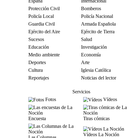
España
Internacional
Protección Civil
Bomberos
Policía Local
Policía Nacional
Guardia Civil
Armada Española
Ejército del Aire
Ejército de Tierra
Sucesos
Salud
Educación
Investigación
Medio ambiente
Economía
Deportes
Arte
Cultura
Iglesia Católica
Reportajes
Noticias del lector
Servicios
Fotos
Vídeos
Encuesta
Tiras cómicas
Vídeos La Noción
Las Columnas