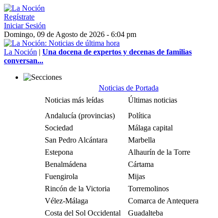
Regístrate
Iniciar Sesión
Domingo, 09 de Agosto de 2026 - 6:04 pm
La Noción
|
Una docena de expertos y decenas de familias
conversan...
Noticias de Portada
Noticias más leídas
Últimas noticias
Andalucía (provincias)
Política
Sociedad
Málaga capital
San Pedro Alcántara
Marbella
Estepona
Alhaurín de la Torre
Benalmádena
Cártama
Fuengirola
Mijas
Rincón de la Victoria
Torremolinos
Vélez-Málaga
Comarca de Antequera
Costa del Sol Occidental
Guadalteba