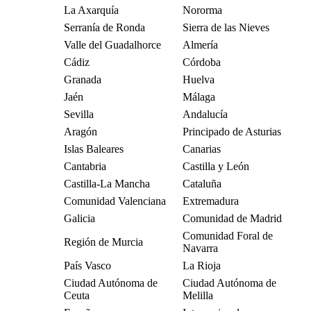
La Axarquía
Nororma
Serranía de Ronda
Sierra de las Nieves
Valle del Guadalhorce
Almería
Cádiz
Córdoba
Granada
Huelva
Jaén
Málaga
Sevilla
Andalucía
Aragón
Principado de Asturias
Islas Baleares
Canarias
Cantabria
Castilla y León
Castilla-La Mancha
Cataluña
Comunidad Valenciana
Extremadura
Galicia
Comunidad de Madrid
Comunidad Foral de
Región de Murcia
Navarra
País Vasco
La Rioja
Ciudad Autónoma de
Ciudad Autónoma de
Ceuta
Melilla