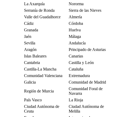
La Axarquía
Nororma
Serranía de Ronda
Sierra de las Nieves
Valle del Guadalhorce
Almería
Cádiz
Córdoba
Granada
Huelva
Jaén
Málaga
Sevilla
Andalucía
Aragón
Principado de Asturias
Islas Baleares
Canarias
Cantabria
Castilla y León
Castilla-La Mancha
Cataluña
Comunidad Valenciana
Extremadura
Galicia
Comunidad de Madrid
Comunidad Foral de
Región de Murcia
Navarra
País Vasco
La Rioja
Ciudad Autónoma de
Ciudad Autónoma de
Ceuta
Melilla