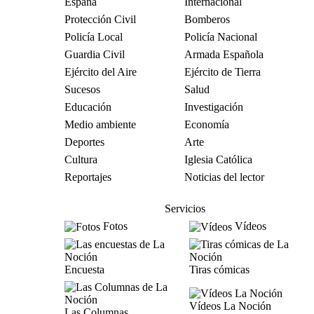
España
Internacional
Protección Civil
Bomberos
Policía Local
Policía Nacional
Guardia Civil
Armada Española
Ejército del Aire
Ejército de Tierra
Sucesos
Salud
Educación
Investigación
Medio ambiente
Economía
Deportes
Arte
Cultura
Iglesia Católica
Reportajes
Noticias del lector
Servicios
Fotos
Vídeos
Encuesta
Tiras cómicas
Vídeos La Noción
Las Columnas