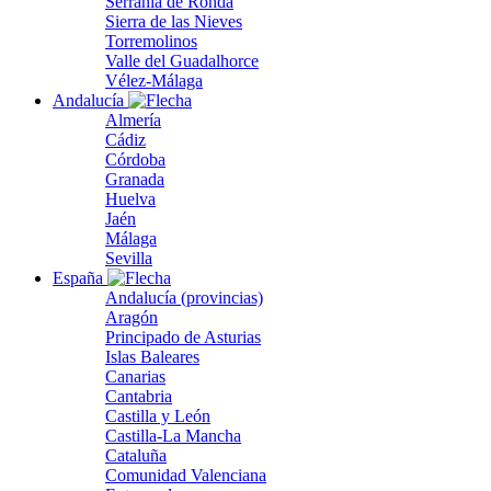
Serranía de Ronda
Sierra de las Nieves
Torremolinos
Valle del Guadalhorce
Vélez-Málaga
Andalucía
Almería
Cádiz
Córdoba
Granada
Huelva
Jaén
Málaga
Sevilla
España
Andalucía (provincias)
Aragón
Principado de Asturias
Islas Baleares
Canarias
Cantabria
Castilla y León
Castilla-La Mancha
Cataluña
Comunidad Valenciana