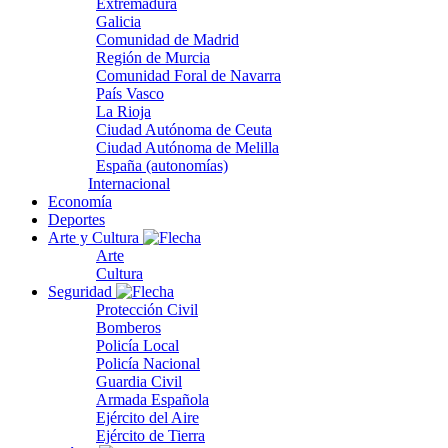
Extremadura
Galicia
Comunidad de Madrid
Región de Murcia
Comunidad Foral de Navarra
País Vasco
La Rioja
Ciudad Autónoma de Ceuta
Ciudad Autónoma de Melilla
España (autonomías)
Internacional
Economía
Deportes
Arte y Cultura
Arte
Cultura
Seguridad
Protección Civil
Bomberos
Policía Local
Policía Nacional
Guardia Civil
Armada Española
Ejército del Aire
Ejército de Tierra