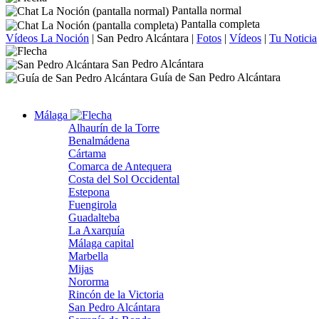
Pantalla normal
Pantalla completa
Vídeos La Noción
|
San Pedro Alcántara
|
Fotos
|
Vídeos
|
Tu Noticia
San Pedro Alcántara
Guía de San Pedro Alcántara
Málaga
Alhaurín de la Torre
Benalmádena
Cártama
Comarca de Antequera
Costa del Sol Occidental
Estepona
Fuengirola
Guadalteba
La Axarquía
Málaga capital
Marbella
Mijas
Nororma
Rincón de la Victoria
San Pedro Alcántara