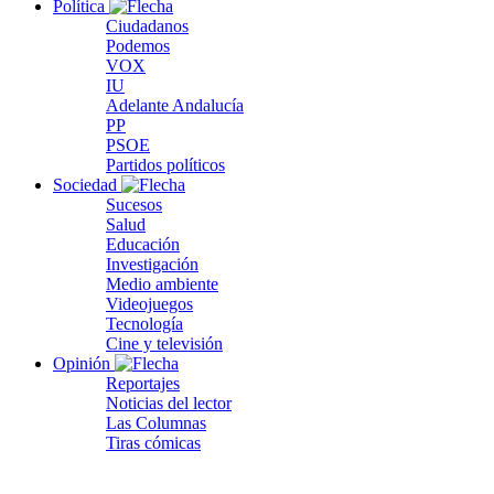
Política
Ciudadanos
Podemos
VOX
IU
Adelante Andalucía
PP
PSOE
Partidos políticos
Sociedad
Sucesos
Salud
Educación
Investigación
Medio ambiente
Videojuegos
Tecnología
Cine y televisión
Opinión
Reportajes
Noticias del lector
Las Columnas
Tiras cómicas