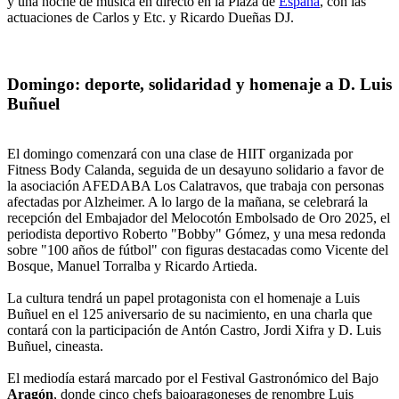
y una noche de música en directo en la Plaza de
España
, con las
actuaciones de Carlos y Etc. y Ricardo Dueñas DJ.
Domingo: deporte, solidaridad y homenaje a D. Luis
Buñuel
El domingo comenzará con una clase de HIIT organizada por
Fitness Body Calanda, seguida de un desayuno solidario a favor de
la asociación AFEDABA Los Calatravos, que trabaja con personas
afectadas por Alzheimer. A lo largo de la mañana, se celebrará la
recepción del Embajador del Melocotón Embolsado de Oro 2025, el
periodista deportivo Roberto "Bobby" Gómez, y una mesa redonda
sobre "100 años de fútbol" con figuras destacadas como Vicente del
Bosque, Manuel Torralba y Ricardo Artieda.
La cultura tendrá un papel protagonista con el homenaje a Luis
Buñuel en el 125 aniversario de su nacimiento, en una charla que
contará con la participación de Antón Castro, Jordi Xifra y D. Luis
Buñuel, cineasta.
El mediodía estará marcado por el Festival Gastronómico del Bajo
Aragón
, donde cinco chefs bajoaragoneses de renombre Luis