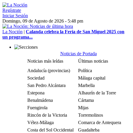
Regístrate
Iniciar Sesión
Domingo, 09 de Agosto de 2026 - 5:48 pm
La Noción
|
Calanda celebra la Feria de San Miguel 2025 con
un programa...
Noticias de Portada
Noticias más leídas
Últimas noticias
Andalucía (provincias)
Política
Sociedad
Málaga capital
San Pedro Alcántara
Marbella
Estepona
Alhaurín de la Torre
Benalmádena
Cártama
Fuengirola
Mijas
Rincón de la Victoria
Torremolinos
Vélez-Málaga
Comarca de Antequera
Costa del Sol Occidental
Guadalteba