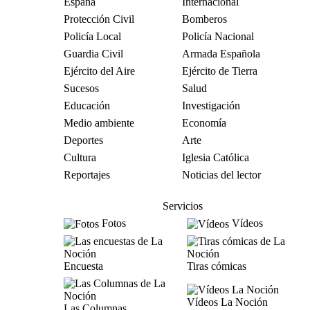
España
Internacional
Protección Civil
Bomberos
Policía Local
Policía Nacional
Guardia Civil
Armada Española
Ejército del Aire
Ejército de Tierra
Sucesos
Salud
Educación
Investigación
Medio ambiente
Economía
Deportes
Arte
Cultura
Iglesia Católica
Reportajes
Noticias del lector
Servicios
Fotos
Vídeos
Encuesta
Tiras cómicas
Vídeos La Noción
Las Columnas