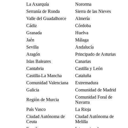
La Axarquía
Nororma
Serranía de Ronda
Sierra de las Nieves
Valle del Guadalhorce
Almería
Cádiz
Córdoba
Granada
Huelva
Jaén
Málaga
Sevilla
Andalucía
Aragón
Principado de Asturias
Islas Baleares
Canarias
Cantabria
Castilla y León
Castilla-La Mancha
Cataluña
Comunidad Valenciana
Extremadura
Galicia
Comunidad de Madrid
Comunidad Foral de
Región de Murcia
Navarra
País Vasco
La Rioja
Ciudad Autónoma de
Ciudad Autónoma de
Ceuta
Melilla