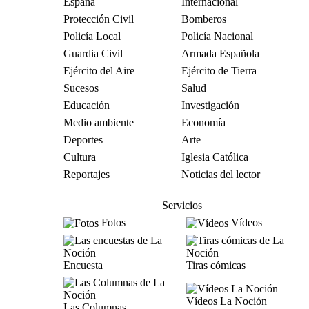
España
Internacional
Protección Civil
Bomberos
Policía Local
Policía Nacional
Guardia Civil
Armada Española
Ejército del Aire
Ejército de Tierra
Sucesos
Salud
Educación
Investigación
Medio ambiente
Economía
Deportes
Arte
Cultura
Iglesia Católica
Reportajes
Noticias del lector
Servicios
Fotos
Vídeos
Encuesta
Tiras cómicas
Vídeos La Noción
Las Columnas