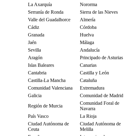
La Axarquía
Nororma
Serranía de Ronda
Sierra de las Nieves
Valle del Guadalhorce
Almería
Cádiz
Córdoba
Granada
Huelva
Jaén
Málaga
Sevilla
Andalucía
Aragón
Principado de Asturias
Islas Baleares
Canarias
Cantabria
Castilla y León
Castilla-La Mancha
Cataluña
Comunidad Valenciana
Extremadura
Galicia
Comunidad de Madrid
Comunidad Foral de
Región de Murcia
Navarra
País Vasco
La Rioja
Ciudad Autónoma de
Ciudad Autónoma de
Ceuta
Melilla