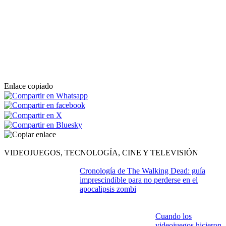
ISMAEL RANDALL
|
Granada
La Orquesta Ciudad de Granada hace un paréntesis en la recta final
de su temporada de abono para desplazarse a tres municipios en su
tradicional gira provincial. Cáñar, Alfacar y Benalúa serán los
primeros destinos de la provincia que servirán de escenario de los
conciertos de la OCG, que en estos primeros tres conciertos estarán
dirigidos por el violinista de la OCG Edmon Levon, en un programa
donde se interpretará la Suite Holberg de Edvard Grieg y un variado
repertorio de arreglos orquestales de famosas bandas sonoras y
grandes éxitos del por, con títulos como James Bond, Avatar,
Yesterday o Thriller.
Siguiente >