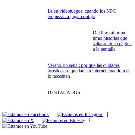
Cronología de The Walking Dead: guía
imprescindible para no perderse en el
apocalipsis zombi
Cuando los
videojuegos hicieron
spoiler del futuro
Windows sin pagar
de más: el kit gratuito que todo PC debería
tener en 2026
Finales de películas
explicados: las
escenas que nos
dejaron pegados al
sofá
El último mono: guerra de egos, seducción
viral y comedia con colmillo