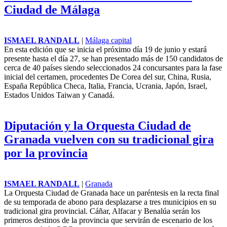
reivindica el
pensamiento crítico
frente a la
desinformación en
la clausura de Prensa en mi mochila
ISMAEL RANDALL
|
Málaga capital
La periodista Carmen del Riego
ha clausurado hoy la octava
edición del proyecto de
alfabetización mediática Prensa
en mi Mochila en el Centro
Cultural La Malagueta, en un
acto que ha reunido a un centenar
de estudiantes de Secundaria y
Bachillerato de los IES Teatinos
y Vicente Espinel, en
representación de los más de 2.500 alumnos que han participado
este curso en esta iniciativa educativa.