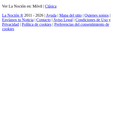
El árbol genealógico
de Juego de Tronos:
todos quieren el
trono, pero la sangre
manda
IA en videojuegos: cuando los NPC
empiezan a jugar contigo
Del libro al prime
time: historias que
saltaron de la página
a la pantalla
Verano sin señal: por qué las ciudades
turísticas se quedan sin internet cuando más
lo necesitan
DESTACADOS