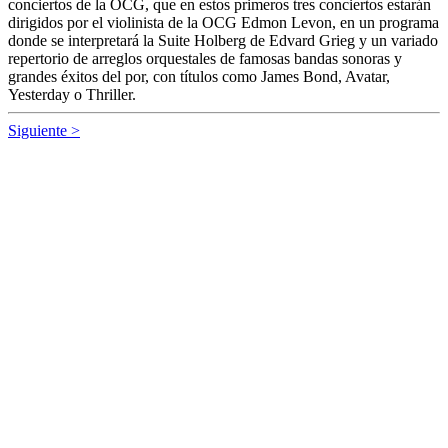
III Concurso Internacional de Piano
Ciudad de Málaga
ISMAEL RANDALL
|
Málaga capital
En esta edición que se inicia el
próximo día 19 de junio y estará
presente hasta el día 27, se han
presentado más de 150
candidatos de cerca de 40 países
siendo seleccionados 24
concursantes para la fase inicial
del certamen, procedentes De
Corea del sur, China, Rusia,
España República Checa, Italia, Francia, Ucrania, Japón, Israel,
Estados Unidos Taiwan y Canadá.
Diputación y la Orquesta Ciudad de
Granada vuelven con su tradicional gira
por la provincia