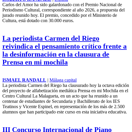
La actualidad española de este lunes ha quedado atravesada por una
sentencia de gran impacto político, nuevas tensiones institucionales,
señales económicas positivas y una preocupación creciente por las
altas temperaturas.
Carlos del Amor, Premio Nacional de
Periodismo Cultural 2026
ROBERTO RANDALL
|
España
Carlos del Amor ha sido
galardonado con el Premio
Nacional de Periodismo Cultural,
correspondiente al año 2026, a
propuesta del jurado reunido hoy.
El premio, concedido por el
Ministerio de Cultura, está
dotado con 30.000 euros.
La periodista
Carmen del Riego