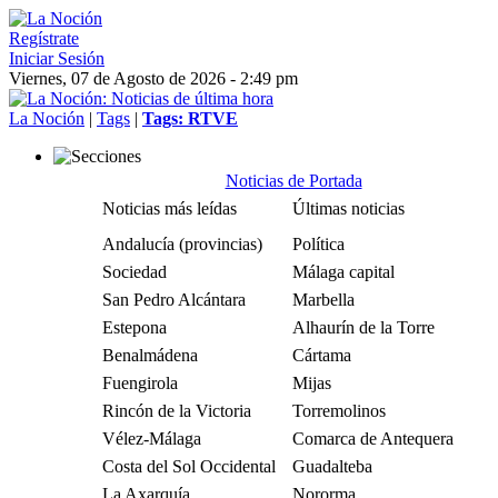
Regístrate
Iniciar Sesión
Viernes, 07 de Agosto de 2026 - 2:49 pm
La Noción
|
Tags
|
Tags: RTVE
Noticias de Portada
Noticias más leídas
Últimas noticias
Andalucía (provincias)
Política
Sociedad
Málaga capital
San Pedro Alcántara
Marbella
Estepona
Alhaurín de la Torre
Benalmádena
Cártama
Fuengirola
Mijas
Rincón de la Victoria
Torremolinos
Vélez-Málaga
Comarca de Antequera
Costa del Sol Occidental
Guadalteba
La Axarquía
Nororma