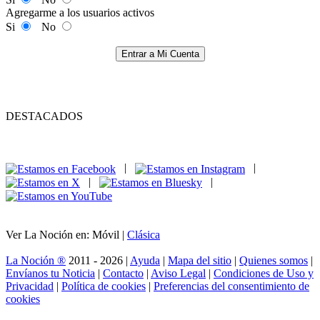
Agregarme a los usuarios activos
Si
No
Entrar a Mi Cuenta
DESTACADOS
|
|
|
|
Ver La Noción en: Móvil |
Clásica
La Noción ®
2011 - 2026 |
Ayuda
|
Mapa del sitio
|
Quienes somos
|
Envíanos tu Noticia
|
Contacto
|
Aviso Legal
|
Condiciones de Uso y
Privacidad
|
Política de cookies
|
Preferencias del consentimiento de
cookies