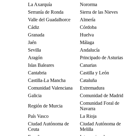
La Axarquía
Nororma
Serranía de Ronda
Sierra de las Nieves
Valle del Guadalhorce
Almería
Cádiz
Córdoba
Granada
Huelva
Jaén
Málaga
Sevilla
Andalucía
Aragón
Principado de Asturias
Islas Baleares
Canarias
Cantabria
Castilla y León
Castilla-La Mancha
Cataluña
Comunidad Valenciana
Extremadura
Galicia
Comunidad de Madrid
Comunidad Foral de
Región de Murcia
Navarra
País Vasco
La Rioja
Ciudad Autónoma de
Ciudad Autónoma de
Ceuta
Melilla