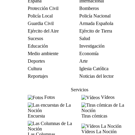
España
Internacional
Protección Civil
Bomberos
Policía Local
Policía Nacional
Guardia Civil
Armada Española
Ejército del Aire
Ejército de Tierra
Sucesos
Salud
Educación
Investigación
Medio ambiente
Economía
Deportes
Arte
Cultura
Iglesia Católica
Reportajes
Noticias del lector
Servicios
Fotos
Vídeos
Encuesta
Tiras cómicas
Vídeos La Noción
Las Columnas