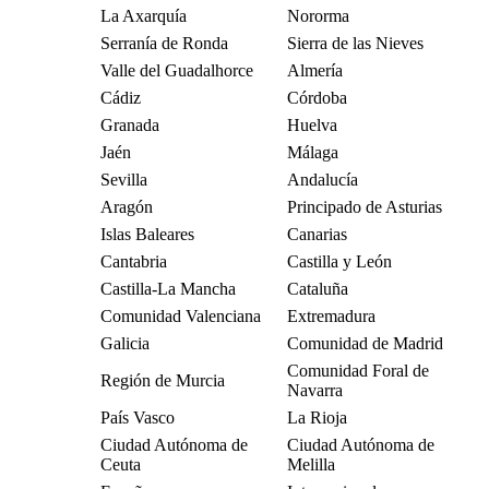
La Axarquía
Nororma
Serranía de Ronda
Sierra de las Nieves
Valle del Guadalhorce
Almería
Cádiz
Córdoba
Granada
Huelva
Jaén
Málaga
Sevilla
Andalucía
Aragón
Principado de Asturias
Islas Baleares
Canarias
Cantabria
Castilla y León
Castilla-La Mancha
Cataluña
Comunidad Valenciana
Extremadura
Galicia
Comunidad de Madrid
Comunidad Foral de
Región de Murcia
Navarra
País Vasco
La Rioja
Ciudad Autónoma de
Ciudad Autónoma de
Ceuta
Melilla