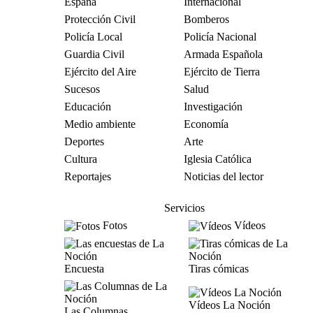
España
Internacional
Protección Civil
Bomberos
Policía Local
Policía Nacional
Guardia Civil
Armada Española
Ejército del Aire
Ejército de Tierra
Sucesos
Salud
Educación
Investigación
Medio ambiente
Economía
Deportes
Arte
Cultura
Iglesia Católica
Reportajes
Noticias del lector
Servicios
Fotos
Vídeos
Encuesta
Tiras cómicas
Vídeos La Noción
Las Columnas