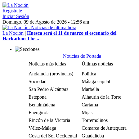
Regístrate
Iniciar Sesión
Domingo, 09 de Agosto de 2026 - 12:56 am
La Noción
|
Huesca será el 11 de marzo el escenario del
Hackathon The...
Noticias de Portada
Noticias más leídas
Últimas noticias
Andalucía (provincias)
Política
Sociedad
Málaga capital
San Pedro Alcántara
Marbella
Estepona
Alhaurín de la Torre
Benalmádena
Cártama
Fuengirola
Mijas
Rincón de la Victoria
Torremolinos
Vélez-Málaga
Comarca de Antequera
Costa del Sol Occidental
Guadalteba