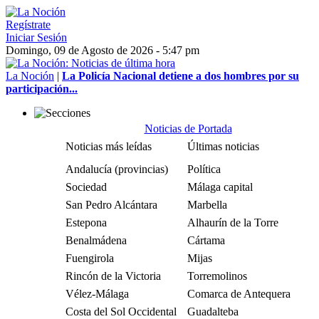
Regístrate
Iniciar Sesión
Domingo, 09 de Agosto de 2026 - 5:47 pm
La Noción
|
La Policía Nacional detiene a dos hombres por su
participación...
Noticias de Portada
Noticias más leídas
Últimas noticias
Andalucía (provincias)
Política
Sociedad
Málaga capital
San Pedro Alcántara
Marbella
Estepona
Alhaurín de la Torre
Benalmádena
Cártama
Fuengirola
Mijas
Rincón de la Victoria
Torremolinos
Vélez-Málaga
Comarca de Antequera
Costa del Sol Occidental
Guadalteba