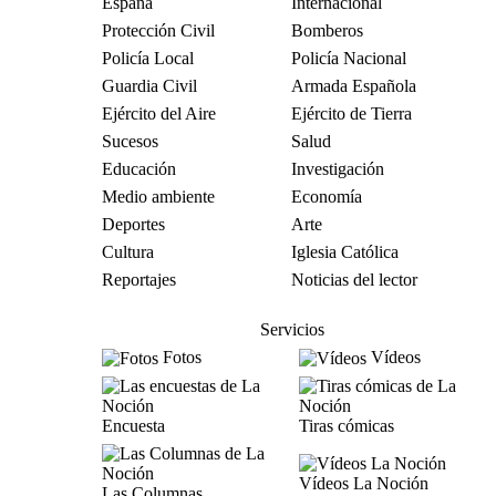
España
Internacional
Protección Civil
Bomberos
Policía Local
Policía Nacional
Guardia Civil
Armada Española
Ejército del Aire
Ejército de Tierra
Sucesos
Salud
Educación
Investigación
Medio ambiente
Economía
Deportes
Arte
Cultura
Iglesia Católica
Reportajes
Noticias del lector
Servicios
Fotos
Vídeos
Encuesta
Tiras cómicas
Vídeos La Noción
Las Columnas