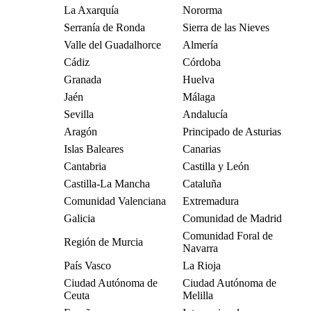
La Axarquía
Nororma
Serranía de Ronda
Sierra de las Nieves
Valle del Guadalhorce
Almería
Cádiz
Córdoba
Granada
Huelva
Jaén
Málaga
Sevilla
Andalucía
Aragón
Principado de Asturias
Islas Baleares
Canarias
Cantabria
Castilla y León
Castilla-La Mancha
Cataluña
Comunidad Valenciana
Extremadura
Galicia
Comunidad de Madrid
Comunidad Foral de
Región de Murcia
Navarra
País Vasco
La Rioja
Ciudad Autónoma de
Ciudad Autónoma de
Ceuta
Melilla