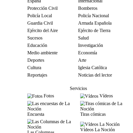
España
Internacional
Protección Civil
Bomberos
Policía Local
Policía Nacional
Guardia Civil
Armada Española
Ejército del Aire
Ejército de Tierra
Sucesos
Salud
Educación
Investigación
Medio ambiente
Economía
Deportes
Arte
Cultura
Iglesia Católica
Reportajes
Noticias del lector
Servicios
Fotos
Vídeos
Encuesta
Tiras cómicas
Vídeos La Noción
Las Columnas