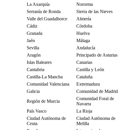
La Axarquía
Nororma
Serranía de Ronda
Sierra de las Nieves
Valle del Guadalhorce
Almería
Cádiz
Córdoba
Granada
Huelva
Jaén
Málaga
Sevilla
Andalucía
Aragón
Principado de Asturias
Islas Baleares
Canarias
Cantabria
Castilla y León
Castilla-La Mancha
Cataluña
Comunidad Valenciana
Extremadura
Galicia
Comunidad de Madrid
Comunidad Foral de
Región de Murcia
Navarra
País Vasco
La Rioja
Ciudad Autónoma de
Ciudad Autónoma de
Ceuta
Melilla