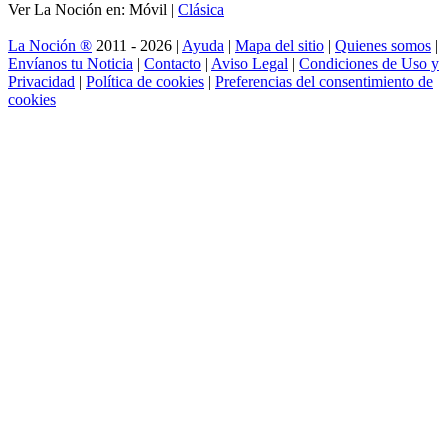
Ver La Noción en: Móvil |
Clásica
La Noción ®
2011 - 2026 |
Ayuda
|
Mapa del sitio
|
Quienes somos
|
Envíanos tu Noticia
|
Contacto
|
Aviso Legal
|
Condiciones de Uso y
Privacidad
|
Política de cookies
|
Preferencias del consentimiento de
cookies