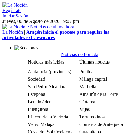
Regístrate
Iniciar Sesión
Jueves, 06 de Agosto de 2026 - 9:07 pm
La Noción
|
Aragón inicia el proceso para regular las
actividades extraescolares
Noticias de Portada
Noticias más leídas
Últimas noticias
Andalucía (provincias)
Política
Sociedad
Málaga capital
San Pedro Alcántara
Marbella
Estepona
Alhaurín de la Torre
Benalmádena
Cártama
Fuengirola
Mijas
Rincón de la Victoria
Torremolinos
Vélez-Málaga
Comarca de Antequera
Costa del Sol Occidental
Guadalteba