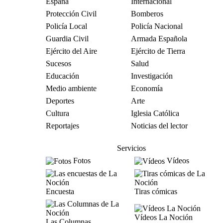
España
Internacional
Protección Civil
Bomberos
Policía Local
Policía Nacional
Guardia Civil
Armada Española
Ejército del Aire
Ejército de Tierra
Sucesos
Salud
Educación
Investigación
Medio ambiente
Economía
Deportes
Arte
Cultura
Iglesia Católica
Reportajes
Noticias del lector
Servicios
Fotos
Vídeos
Encuesta
Tiras cómicas
Vídeos La Noción
Las Columnas