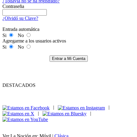
¿Todavía no se ha registrado?
Contraseña
¿Olvidó su Clave?
Entrada automática
Si
No
Agregarme a los usuarios activos
Si
No
Entrar a Mi Cuenta
DESTACADOS
|
|
|
|
Ver La Noción en: Móvil |
Clásica