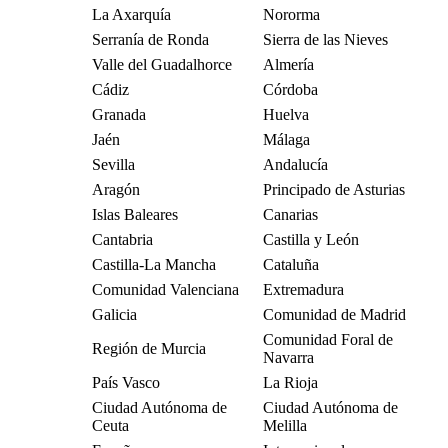
La Axarquía
Nororma
Serranía de Ronda
Sierra de las Nieves
Valle del Guadalhorce
Almería
Cádiz
Córdoba
Granada
Huelva
Jaén
Málaga
Sevilla
Andalucía
Aragón
Principado de Asturias
Islas Baleares
Canarias
Cantabria
Castilla y León
Castilla-La Mancha
Cataluña
Comunidad Valenciana
Extremadura
Galicia
Comunidad de Madrid
Comunidad Foral de
Región de Murcia
Navarra
País Vasco
La Rioja
Ciudad Autónoma de
Ciudad Autónoma de
Ceuta
Melilla