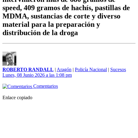
speed, 409 gramos de hachís, pastillas de
MDMA, sustancias de corte y diverso
material para la preparación y
distribución de la droga
ROBERTO RANDALL
|
Aragón
|
Policía Nacional
|
Sucesos
Lunes, 08 Junio 2026 a las 1:08 pm
Comentarios
Enlace copiado