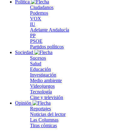
Política
Ciudadanos
Podemos
VOX
IU
Adelante Andalucía
PP
PSOE
Partidos políticos
Sociedad
Sucesos
Salud
Educación
Investigación
Medio ambiente
Videojuegos
Tecnología
Cine y televisión
Opinión
Reportajes
Noticias del lector
Las Columnas
Tiras cómicas