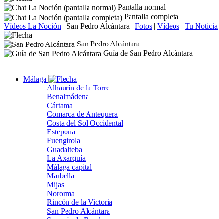
Pantalla normal
Pantalla completa
Vídeos La Noción
|
San Pedro Alcántara
|
Fotos
|
Vídeos
|
Tu Noticia
San Pedro Alcántara
Guía de San Pedro Alcántara
Málaga
Alhaurín de la Torre
Benalmádena
Cártama
Comarca de Antequera
Costa del Sol Occidental
Estepona
Fuengirola
Guadalteba
La Axarquía
Málaga capital
Marbella
Mijas
Nororma
Rincón de la Victoria
San Pedro Alcántara