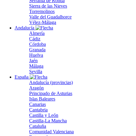
Serranía de Ronda
Sierra de las Nieves
Torremolinos
Valle del Guadalhorce
Vélez-Málaga
Andalucía
Almería
Cádiz
Córdoba
Granada
Huelva
Jaén
Málaga
Sevilla
España
Andalucía (provincias)
Aragón
Principado de Asturias
Islas Baleares
Canarias
Cantabria
Castilla y León
Castilla-La Mancha
Cataluña
Comunidad Valenciana