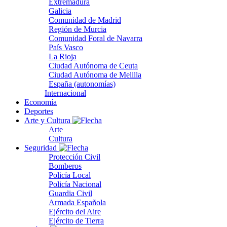
Extremadura
Galicia
Comunidad de Madrid
Región de Murcia
Comunidad Foral de Navarra
País Vasco
La Rioja
Ciudad Autónoma de Ceuta
Ciudad Autónoma de Melilla
España (autonomías)
Internacional
Economía
Deportes
Arte y Cultura
Arte
Cultura
Seguridad
Protección Civil
Bomberos
Policía Local
Policía Nacional
Guardia Civil
Armada Española
Ejército del Aire
Ejército de Tierra