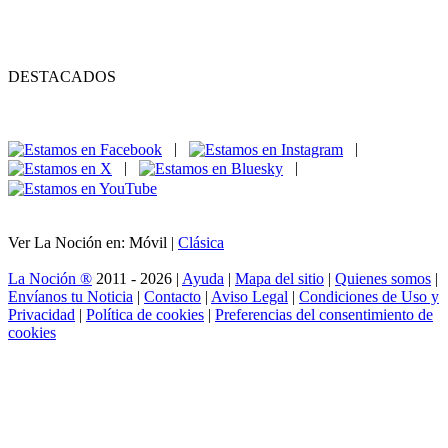
DESTACADOS
|
|
|
|
Ver La Noción en: Móvil |
Clásica
La Noción ®
2011 - 2026 |
Ayuda
|
Mapa del sitio
|
Quienes somos
|
Envíanos tu Noticia
|
Contacto
|
Aviso Legal
|
Condiciones de Uso y
Privacidad
|
Política de cookies
|
Preferencias del consentimiento de
cookies