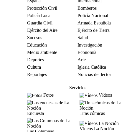
España
Internacional
Protección Civil
Bomberos
Policía Local
Policía Nacional
Guardia Civil
Armada Española
Ejército del Aire
Ejército de Tierra
Sucesos
Salud
Educación
Investigación
Medio ambiente
Economía
Deportes
Arte
Cultura
Iglesia Católica
Reportajes
Noticias del lector
Servicios
Fotos
Vídeos
Encuesta
Tiras cómicas
Vídeos La Noción
Las Columnas