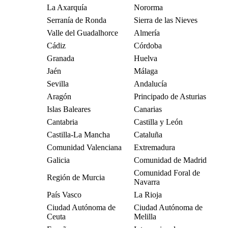
La Axarquía
Nororma
Serranía de Ronda
Sierra de las Nieves
Valle del Guadalhorce
Almería
Cádiz
Córdoba
Granada
Huelva
Jaén
Málaga
Sevilla
Andalucía
Aragón
Principado de Asturias
Islas Baleares
Canarias
Cantabria
Castilla y León
Castilla-La Mancha
Cataluña
Comunidad Valenciana
Extremadura
Galicia
Comunidad de Madrid
Comunidad Foral de
Región de Murcia
Navarra
País Vasco
La Rioja
Ciudad Autónoma de
Ciudad Autónoma de
Ceuta
Melilla