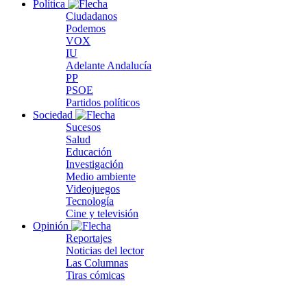
Política
Ciudadanos
Podemos
VOX
IU
Adelante Andalucía
PP
PSOE
Partidos políticos
Sociedad
Sucesos
Salud
Educación
Investigación
Medio ambiente
Videojuegos
Tecnología
Cine y televisión
Opinión
Reportajes
Noticias del lector
Las Columnas
Tiras cómicas