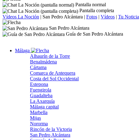
Pantalla normal
Pantalla completa
Vídeos La Noción
|
San Pedro Alcántara
|
Fotos
|
Vídeos
|
Tu Noticia
San Pedro Alcántara
Guía de San Pedro Alcántara
Málaga
Alhaurín de la Torre
Benalmádena
Cártama
Comarca de Antequera
Costa del Sol Occidental
Estepona
Fuengirola
Guadalteba
La Axarquía
Málaga capital
Marbella
Mijas
Nororma
Rincón de la Victoria
San Pedro Alcántara