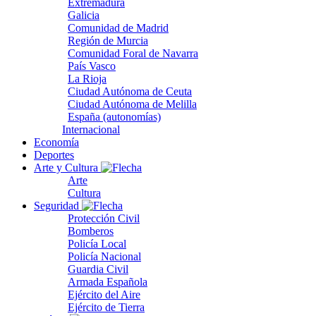
Extremadura
Galicia
Comunidad de Madrid
Región de Murcia
Comunidad Foral de Navarra
País Vasco
La Rioja
Ciudad Autónoma de Ceuta
Ciudad Autónoma de Melilla
España (autonomías)
Internacional
Economía
Deportes
Arte y Cultura
Arte
Cultura
Seguridad
Protección Civil
Bomberos
Policía Local
Policía Nacional
Guardia Civil
Armada Española
Ejército del Aire
Ejército de Tierra