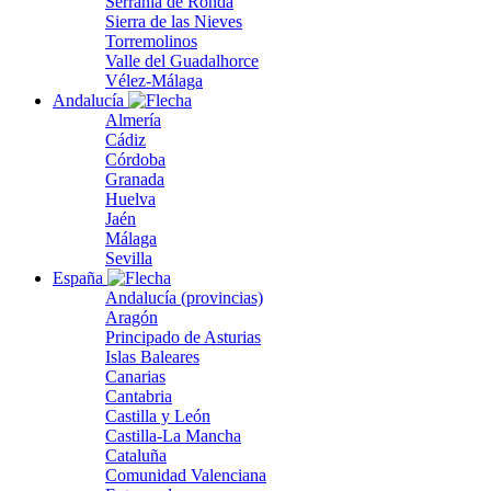
Serranía de Ronda
Sierra de las Nieves
Torremolinos
Valle del Guadalhorce
Vélez-Málaga
Andalucía
Almería
Cádiz
Córdoba
Granada
Huelva
Jaén
Málaga
Sevilla
España
Andalucía (provincias)
Aragón
Principado de Asturias
Islas Baleares
Canarias
Cantabria
Castilla y León
Castilla-La Mancha
Cataluña
Comunidad Valenciana