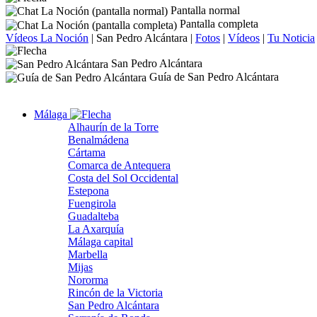
Pantalla normal
Pantalla completa
Vídeos La Noción
|
San Pedro Alcántara
|
Fotos
|
Vídeos
|
Tu Noticia
San Pedro Alcántara
Guía de San Pedro Alcántara
Málaga
Alhaurín de la Torre
Benalmádena
Cártama
Comarca de Antequera
Costa del Sol Occidental
Estepona
Fuengirola
Guadalteba
La Axarquía
Málaga capital
Marbella
Mijas
Nororma
Rincón de la Victoria
San Pedro Alcántara