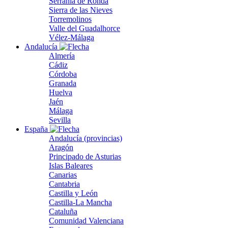
Serranía de Ronda
Sierra de las Nieves
Torremolinos
Valle del Guadalhorce
Vélez-Málaga
Andalucía
Almería
Cádiz
Córdoba
Granada
Huelva
Jaén
Málaga
Sevilla
España
Andalucía (provincias)
Aragón
Principado de Asturias
Islas Baleares
Canarias
Cantabria
Castilla y León
Castilla-La Mancha
Cataluña
Comunidad Valenciana