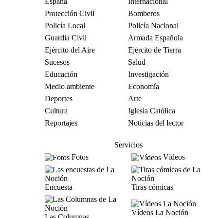
España
Internacional
Protección Civil
Bomberos
Policía Local
Policía Nacional
Guardia Civil
Armada Española
Ejército del Aire
Ejército de Tierra
Sucesos
Salud
Educación
Investigación
Medio ambiente
Economía
Deportes
Arte
Cultura
Iglesia Católica
Reportajes
Noticias del lector
Servicios
Fotos
Vídeos
Encuesta
Tiras cómicas
Vídeos La Noción
Las Columnas