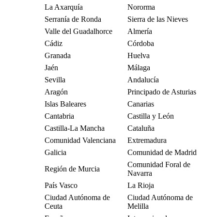
La Axarquía
Nororma
Serranía de Ronda
Sierra de las Nieves
Valle del Guadalhorce
Almería
Cádiz
Córdoba
Granada
Huelva
Jaén
Málaga
Sevilla
Andalucía
Aragón
Principado de Asturias
Islas Baleares
Canarias
Cantabria
Castilla y León
Castilla-La Mancha
Cataluña
Comunidad Valenciana
Extremadura
Galicia
Comunidad de Madrid
Comunidad Foral de
Región de Murcia
Navarra
País Vasco
La Rioja
Ciudad Autónoma de
Ciudad Autónoma de
Ceuta
Melilla