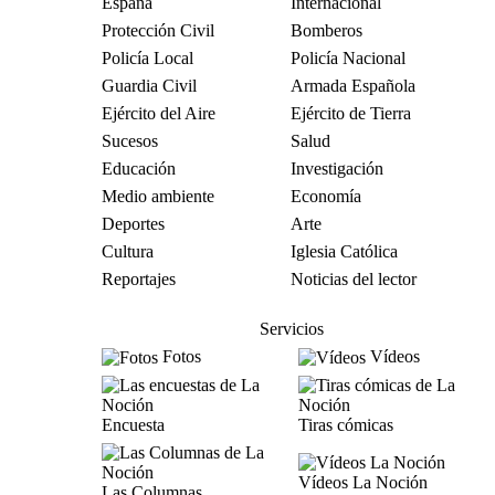
España
Internacional
Protección Civil
Bomberos
Policía Local
Policía Nacional
Guardia Civil
Armada Española
Ejército del Aire
Ejército de Tierra
Sucesos
Salud
Educación
Investigación
Medio ambiente
Economía
Deportes
Arte
Cultura
Iglesia Católica
Reportajes
Noticias del lector
Servicios
Fotos
Vídeos
Encuesta
Tiras cómicas
Vídeos La Noción
Las Columnas