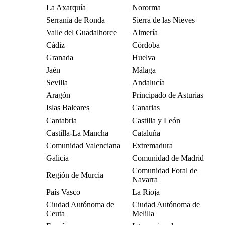
La Axarquía
Nororma
Serranía de Ronda
Sierra de las Nieves
Valle del Guadalhorce
Almería
Cádiz
Córdoba
Granada
Huelva
Jaén
Málaga
Sevilla
Andalucía
Aragón
Principado de Asturias
Islas Baleares
Canarias
Cantabria
Castilla y León
Castilla-La Mancha
Cataluña
Comunidad Valenciana
Extremadura
Galicia
Comunidad de Madrid
Comunidad Foral de
Región de Murcia
Navarra
País Vasco
La Rioja
Ciudad Autónoma de
Ciudad Autónoma de
Ceuta
Melilla