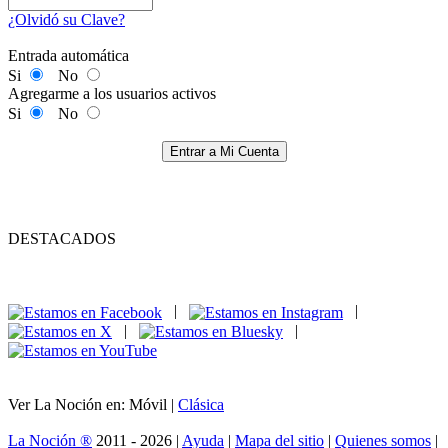
¿Olvidó su Clave?
Entrada automática
Si
No
Agregarme a los usuarios activos
Si
No
Entrar a Mi Cuenta
DESTACADOS
|
|
|
|
Ver La Noción en: Móvil |
Clásica
La Noción ®
2011 - 2026 |
Ayuda
|
Mapa del sitio
|
Quienes somos
|