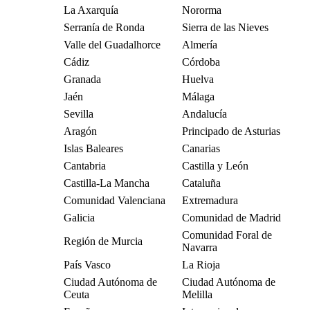
La Axarquía
Nororma
Serranía de Ronda
Sierra de las Nieves
Valle del Guadalhorce
Almería
Cádiz
Córdoba
Granada
Huelva
Jaén
Málaga
Sevilla
Andalucía
Aragón
Principado de Asturias
Islas Baleares
Canarias
Cantabria
Castilla y León
Castilla-La Mancha
Cataluña
Comunidad Valenciana
Extremadura
Galicia
Comunidad de Madrid
Comunidad Foral de
Región de Murcia
Navarra
País Vasco
La Rioja
Ciudad Autónoma de
Ciudad Autónoma de
Ceuta
Melilla