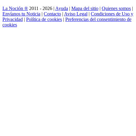
La Noción ®
2011 - 2026 |
Ayuda
|
Mapa del sitio
|
Quienes somos
|
Envíanos tu Noticia
|
Contacto
|
Aviso Legal
|
Condiciones de Uso y
Privacidad
|
Política de cookies
|
Preferencias del consentimiento de
cookies