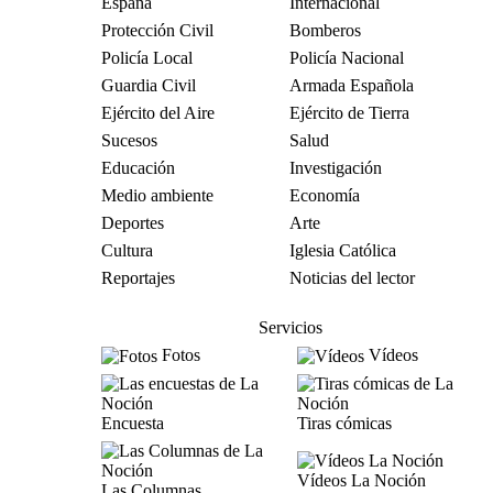
España
Internacional
Protección Civil
Bomberos
Policía Local
Policía Nacional
Guardia Civil
Armada Española
Ejército del Aire
Ejército de Tierra
Sucesos
Salud
Educación
Investigación
Medio ambiente
Economía
Deportes
Arte
Cultura
Iglesia Católica
Reportajes
Noticias del lector
Servicios
Fotos
Vídeos
Encuesta
Tiras cómicas
Vídeos La Noción
Las Columnas