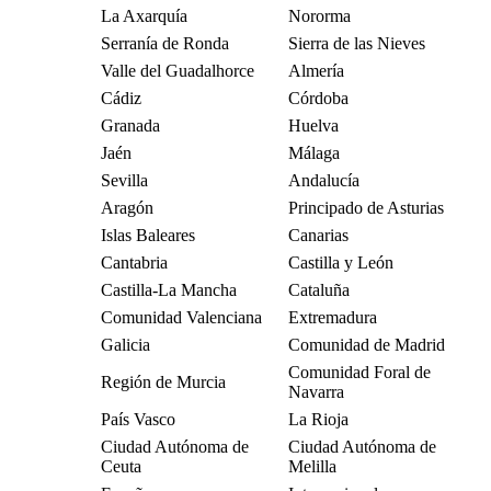
La Axarquía
Nororma
Serranía de Ronda
Sierra de las Nieves
Valle del Guadalhorce
Almería
Cádiz
Córdoba
Granada
Huelva
Jaén
Málaga
Sevilla
Andalucía
Aragón
Principado de Asturias
Islas Baleares
Canarias
Cantabria
Castilla y León
Castilla-La Mancha
Cataluña
Comunidad Valenciana
Extremadura
Galicia
Comunidad de Madrid
Comunidad Foral de
Región de Murcia
Navarra
País Vasco
La Rioja
Ciudad Autónoma de
Ciudad Autónoma de
Ceuta
Melilla