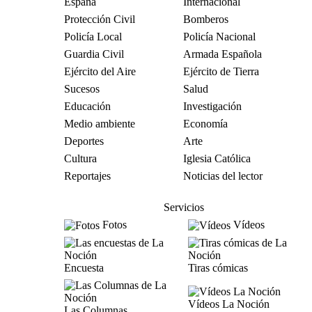
España
Internacional
Protección Civil
Bomberos
Policía Local
Policía Nacional
Guardia Civil
Armada Española
Ejército del Aire
Ejército de Tierra
Sucesos
Salud
Educación
Investigación
Medio ambiente
Economía
Deportes
Arte
Cultura
Iglesia Católica
Reportajes
Noticias del lector
Servicios
Fotos
Vídeos
Encuesta
Tiras cómicas
Vídeos La Noción
Las Columnas