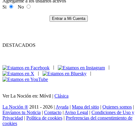
Agregarme a los usuarios activos
Si
No
Entrar a Mi Cuenta
DESTACADOS
|
|
|
|
Ver La Noción en: Móvil |
Clásica
La Noción ®
2011 - 2026 |
Ayuda
|
Mapa del sitio
|
Quienes somos
|
Envíanos tu Noticia
|
Contacto
|
Aviso Legal
|
Condiciones de Uso y
Privacidad
|
Política de cookies
|
Preferencias del consentimiento de
cookies