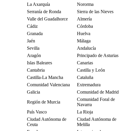
La Axarquía
Nororma
Serranía de Ronda
Sierra de las Nieves
Valle del Guadalhorce
Almería
Cádiz
Córdoba
Granada
Huelva
Jaén
Málaga
Sevilla
Andalucía
Aragón
Principado de Asturias
Islas Baleares
Canarias
Cantabria
Castilla y León
Castilla-La Mancha
Cataluña
Comunidad Valenciana
Extremadura
Galicia
Comunidad de Madrid
Comunidad Foral de
Región de Murcia
Navarra
País Vasco
La Rioja
Ciudad Autónoma de
Ciudad Autónoma de
Ceuta
Melilla