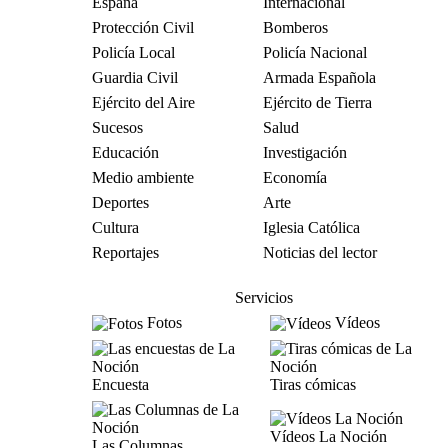
España
Internacional
Protección Civil
Bomberos
Policía Local
Policía Nacional
Guardia Civil
Armada Española
Ejército del Aire
Ejército de Tierra
Sucesos
Salud
Educación
Investigación
Medio ambiente
Economía
Deportes
Arte
Cultura
Iglesia Católica
Reportajes
Noticias del lector
Servicios
Fotos
Vídeos
Encuesta
Tiras cómicas
Vídeos La Noción
Las Columnas