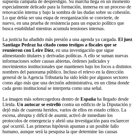
supuesta campaña de desprestigio. Su marcha llega en un momento
especialmente delicado para la formación, inmersa en un proceso de
renovación interna y bajo la sombra de las dudas sobre su cohesión.
Lo que debía ser una etapa de reorganización se convierte, de
nuevo, en una prueba de resistencia para un espacio político que
busca estabilidad mientras acumula tensiones internas.
La justicia ha añadido más presión a una agenda ya cargada.
El juez
Santiago Pedraz ha citado como testigos a fiscales que se
reunieron con Leire Díez
, en una investigación que sigue
alimentando titulares y derivadas políticas. A ello se suman nuevas
informaciones sobre causas abiertas, órdenes judiciales y
movimientos institucionales que mantienen bajo los focos a distintos
nombres del panorama público. Incluso el relevo en la dirección
general de la Agencia Tributaria ha sido leído por algunos sectores
como algo más que una decisión administrativa, en un clima donde
cada gesto institucional se interpreta como una señal.
La imagen más sobrecogedora dentro de
España
ha llegado desde
Lleida.
Un autocar se estrelló
contra un edificio de la Diputación y
dejó más de cuarenta heridos, varios de ellos en estado crítico. La
escena, abrupta y difícil de asumir, activó de inmediato los
protocolos de emergencia y abrió una investigación para esclarecer
qué ocurrió. Las primeras hipótesis apuntan a un posible fallo
humano, aunque será la pesquisa la que determine las causas