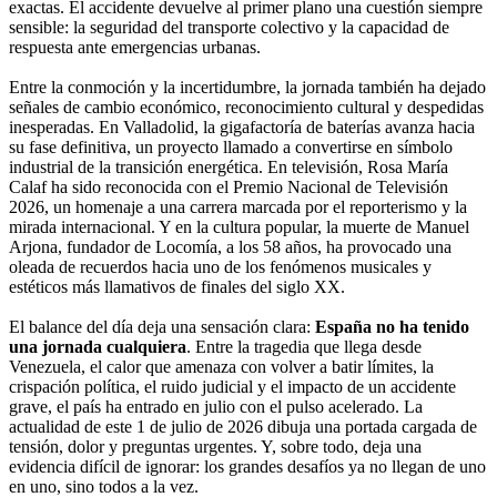
exactas. El accidente devuelve al primer plano una cuestión siempre
sensible: la seguridad del transporte colectivo y la capacidad de
respuesta ante emergencias urbanas.
Entre la conmoción y la incertidumbre, la jornada también ha dejado
señales de cambio económico, reconocimiento cultural y despedidas
inesperadas. En Valladolid, la gigafactoría de baterías avanza hacia
su fase definitiva, un proyecto llamado a convertirse en símbolo
industrial de la transición energética. En televisión, Rosa María
Calaf ha sido reconocida con el Premio Nacional de Televisión
2026, un homenaje a una carrera marcada por el reporterismo y la
mirada internacional. Y en la cultura popular, la muerte de Manuel
Arjona, fundador de Locomía, a los 58 años, ha provocado una
oleada de recuerdos hacia uno de los fenómenos musicales y
estéticos más llamativos de finales del siglo XX.
El balance del día deja una sensación clara:
España no ha tenido
una jornada cualquiera
. Entre la tragedia que llega desde
Venezuela, el calor que amenaza con volver a batir límites, la
crispación política, el ruido judicial y el impacto de un accidente
grave, el país ha entrado en julio con el pulso acelerado. La
actualidad de este 1 de julio de 2026 dibuja una portada cargada de
tensión, dolor y preguntas urgentes. Y, sobre todo, deja una
evidencia difícil de ignorar: los grandes desafíos ya no llegan de uno
en uno, sino todos a la vez.